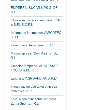
EMPRESA: SUGAR LIPS S. DE
R.L.
Libro adminsitracion empresa COR
& MEL S.C.R.L
Informe de la empresa VAPORTEC.
S. DE R.L
La empresa Terratrainer S.R.L
Microempresa: “Don Maiz” S. DE
R.L.
Creación Empresa “AL ALCANCE
TOURS S.DE R.L.”,
Empresa “AGROANDINA S.R.L”
Investigacion operativa empresa
PAMER S.A.R.L
Foro_Mapa conceptual empresa:
Zuma Sport E.I.R.L