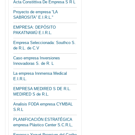
Acta Constittiva De Empresa S R L
Proyecto de empresa “LA
SABROSITA” E.I.R.L."
EMPRESA: DEPÓSITO
PAKATNAMÚ E.I.R.L.
Empresa Seleccionada: Southco S.
de R.L. de C.V
Caso empresa Inversiones
Innovadoras S. de R. L
La empresa Innmensa Medical
E.I.R.L.
EMPRESA MEDIRED S DE R.L.
MEDIRED S de R.L.
Analisis FODA empresa CYMBAL
S.R.L
PLANIFICACIÓN ESTRATÉGICA
empresa Plástico Center S.C.R.L,
Empresa Yogurt Premium del Caribe