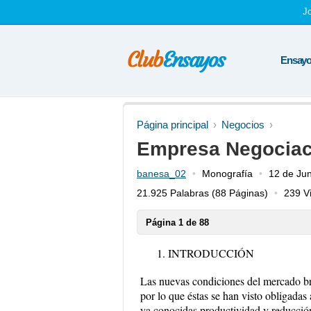
J
Ensayos
Página principal
Negocios
Empresa Negociac
banesa_02
Monografía
12 de Ju
21.925 Palabras
(88 Páginas)
239 Vi
Página 1 de 88
INTRODUCCIÓN
Las nuevas condiciones del mercado bri
por lo que éstas se han visto obligada
ya conocidas productividad y reducción