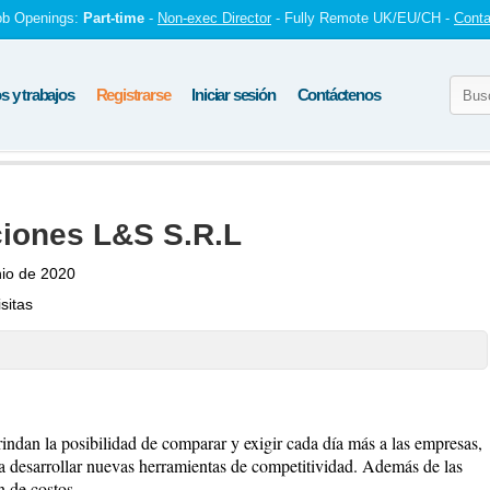
ob Openings:
Part-time
-
Non-exec Director
- Fully Remote UK/EU/CH -
Conta
 y trabajos
Registrarse
Iniciar sesión
Contáctenos
iones L&S S.R.L
nio de 2020
sitas
ndan la posibilidad de comparar y exigir cada día más a las empresas,
s a desarrollar nuevas herramientas de competitividad. Además de las
 de costos.