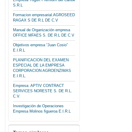
S.R.L
Formacion empresarial.AGROSEED
RAGAX S DE R.L DE C.V
Manual de Organización empresa
OFFICE MFAES S. DE R.L DE C.V
Objetivos empresa “Juan Cosio”
E.I.R.L
PLANIFICACION DEL EXAMEN
ESPECIAL DE LA EMPRESA
CORPORACION AGROENZIMAS
E.I.R.L.
Empresa: APTIV CONTRACT
SERVICES NORESTE S. DE R.L.
C.V.
Investigación de Operaciones
Empresa Molinos figueroa E.I.R.L