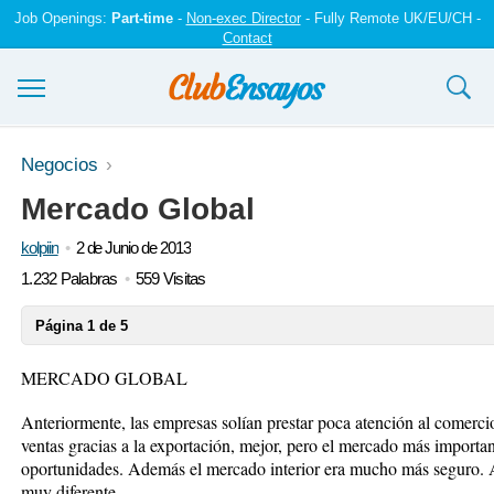
Job Openings:
Part-time
-
Non-exec Director
- Fully Remote UK/EU/CH -
Contact
Ensayos y trabajos
Negocios
Mercado Global
Registrarse
kolpiin
2 de Junio de 2013
Iniciar sesión
1.232 Palabras
559 Visitas
Contáctenos
Página 1 de 5
MERCADO GLOBAL
Anteriormente, las empresas solían prestar poca atención al comerci
ventas gracias a la exportación, mejor, pero el mercado más importan
oportunidades. Además el mercado interior era mucho más seguro. A
muy diferente.