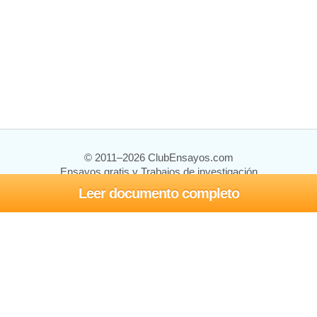
© 2011–2026 ClubEnsayos.com
Ensayos gratis y Trabajos de investigación
Leer documento completo
Ensayos y trabajos
Registrarse
Iniciar sesión
Ayuda
Contáctenos