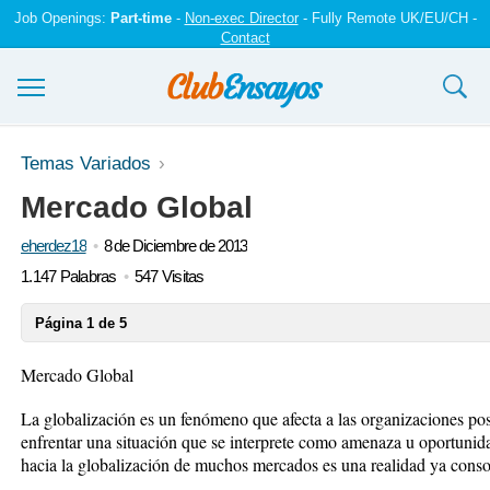
Job Openings:
Part-time
-
Non-exec Director
- Fully Remote UK/EU/CH -
Contact
Ensayos y trabajos
Temas Variados
Mercado Global
Registrarse
eherdez18
8 de Diciembre de 2013
Iniciar sesión
1.147 Palabras
547 Visitas
Contáctenos
Página 1 de 5
Mercado Global
La globalización es un fenómeno que afecta a las organizaciones po
enfrentar una situación que se interprete como amenaza u oportunid
hacia la globalización de muchos mercados es una realidad ya consol