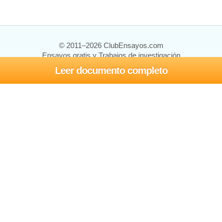
© 2011–2026 ClubEnsayos.com
Ensayos gratis y Trabajos de investigación
Leer documento completo
Ensayos y trabajos
Registrarse
Iniciar sesión
Ayuda
Contáctenos
Mapa del sitio
Política de privacidad
Términos de servicio