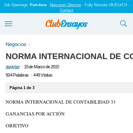
Job Openings:
Part-time
-
Non-exec Director
- Fully Remote UK/EU/CH -
Contact
Ensayos y trabajos
Negocios
NORMA INTERNACIONAL DE CO
Registrarse
daniybel
15 de Marzo de 2015
Iniciar sesión
504 Palabras
449 Visitas
Contáctenos
Página 1 de 3
NORMA INTERNACIONAL DE CONTABILIDAD 33
GANANCIAS POR ACCIÓN
OBJETIVO