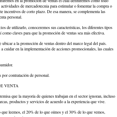
ntraremos en la promoción de ventas el cual definiremos como todo
as actividades de mercadotecnia para estimular o fomentar la compra o
te incentivos de corto plazo. De esa manera, se complementa las
venta personal.
os de utilizarlo, conoceremos sus características, los diferentes tipos
sí como claves para que la promoción de ventas sea más efectiva.
de ubicar a la promoción de ventas dentro del marco legal del país.
s a cuidar en la implementación de acciones promocionales, las cuales
sumidor.
s por contratación de personal.
DE VENTA
emisa que la mayoría de quienes trabajan en el sector ignoran, incluso
marcas, productos y servicios de acuerdo a la experiencia que vive.
 que leemos, el 20% de lo que oímos y el 30% de lo que vemos,