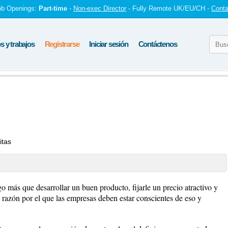
ob Openings:
Part-time
-
Non-exec Director
- Fully Remote UK/EU/CH -
Conta
 y trabajos
Registrarse
Iniciar sesión
Contáctenos
itas
 más que desarrollar un buen producto, fijarle un precio atractivo y
, razón por el que las empresas deben estar conscientes de eso y