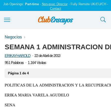
Job Openings:
Part-time
-
Non-exec Director
- Fully Remote UK/EU/CH -
Contact
Ensayos y trabajos
Negocios
SEMANA 1 ADMINISTRACION 
Registrarse
ERIKAYHAROLD
22 de Abril de 2013
Iniciar sesión
951 Palabras
1.164 Visitas
Contáctenos
Página 1 de 4
POLITICAS DE LA ADMINISTRACION Y LA RECUPERAC
ERIKA MARIA VARELA AGUDELO
SENA