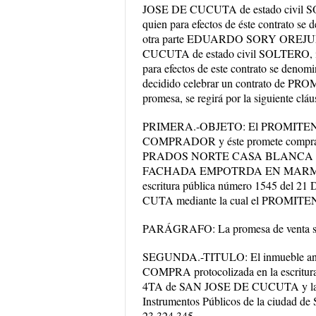
JOSE DE CUCUTA de estado civil SOL
quien para efectos de éste contrato
otra parte EDUARDO SORY OREJUELA
CUCUTA de estado civil SOLTERO, ide
para efectos de este contrato se d
decidido celebrar un contrato de 
promesa, se regirá por la siguiente cláu
PRIMERA.-OBJETO: El PROMITEN
COMPRADOR y éste promete comprar el
PRADOS NORTE CASA BLANCA 
FACHADA EMPOTRDA EN MARMOL sus l
escritura pública número 1545 de
CUTA mediante la cual el PROMIT
PARÁGRAFO: La promesa de venta 
SEGUNDA.-TITULO: El inmueble an
COMPRA protocolizada en la escritu
4TA de SAN JOSE DE CUCUTA y la cual
Instrumentos Públicos de la ciudad d
23.324.345