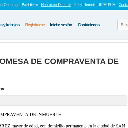
ob Openings:
Part-time
-
Non-exec Director
- Fully Remote UK/EU/CH -
Conta
 y trabajos
Registrarse
Iniciar sesión
Contáctenos
ROMESA DE COMPRAVENTA DE
1
tas
OMPRAVENTA DE INMUEBLE
ayor de edad, con domicilio permanente en la ciudad de SAN