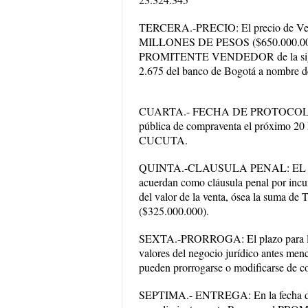
TERCERA.-PRECIO: El precio de V
MILLONES DE PESOS ($650.000.00
PROMITENTE VENDEDOR de la siguient
2.675 del banco de Bogotá a nom
CUARTA.- FECHA DE PROTOCOLIZACIÓN
pública de compraventa el próximo
CUCUTA.
QUINTA.-CLAUSULA PENAL: E
acuerdan como cláusula penal por i
del valor de la venta, ósea la 
($325.000.000).
SEXTA.-PRORROGA: El plazo para la ce
valores del negocio jurídico antes men
pueden prorrogarse o modificarse de com
SEPTIMA.- ENTREGA: En la fecha de ot