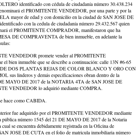
TERO identificado con cédula de ciudadanía número 30.438.234
 se denominará el PROMITENTE VENDEDOR, por una parte y por la
 mayor de edad y con domicilio en la ciudad de SAN JOSE DE
ntificado con la cedula de ciudadanía número 29.432.567 quien
enominará el PROMITENTE COMPRADOR, manifestaron que ha
PROMESA DE COMPRAVENTA de bien inmueble, en adelante la
sulas:
TE VENDEDOR promete vender al PROMITENTE
 bien inmueble que se describe a continuación: calle 13N #6-65
DE DOS PLANTAS REJAS DE COLOR BLANCO Y ORO CON
inderos y demás especificaciones obran dentro de la
l 21 DE MAYO DE 2017 de la NOTARIA 4TA de SAN JOSE DE
ENTE VENDEDOR lo adquirió mediante COMPRA.
se hace como CABIDA.
terior fue adquirido por el PROMITENTE VENDEDOR mediante
ra pública número 1545 del 21 DE MAYO DE 2017 de la Notaria
 se encuentra debidamente registrada en la Oficina de
e SAN JOSE DE CUTA en el folio de matricula inmobiliaria número