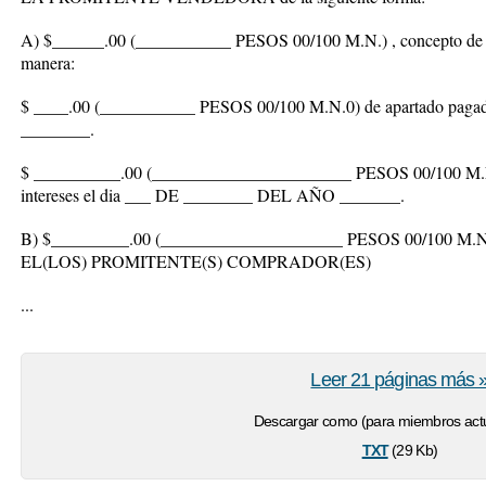
A) $______.00 (___________ PESOS 00/100 M.N.) , concepto de en
manera:
$ ____.00 (___________ PESOS 00/100 M.N.0) de apartado pag
________.
$ __________.00 (_______________________ PESOS 00/100 M.N.)
intereses el dia ___ DE ________ DEL AÑO _______.
B) $_________.00 (_____________________ PESOS 00/100 M.N.) qu
EL(LOS) PROMITENTE(S) COMPRADOR(ES)
...
Leer 21 páginas más 
Descargar como (para miembros actu
txt
(29 Kb)