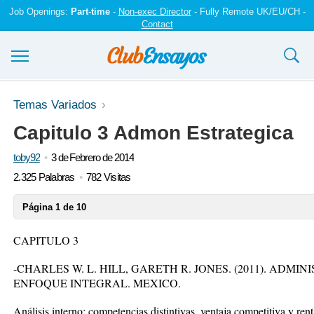
Job Openings:
Part-time
-
Non-exec Director
- Fully Remote UK/EU/CH -
Contact
Ensayos y trabajos
Temas Variados
Capitulo 3 Admon Estrategica
Registrarse
toby92
3 de Febrero de 2014
Iniciar sesión
2.325 Palabras
782 Visitas
Contáctenos
Página 1 de 10
CAPITULO 3
-CHARLES W. L. HILL, GARETH R. JONES. (2011). ADM
ENFOQUE INTEGRAL. MEXICO.
Análisis interno: competencias distintivas, ventaja competitiva y rent