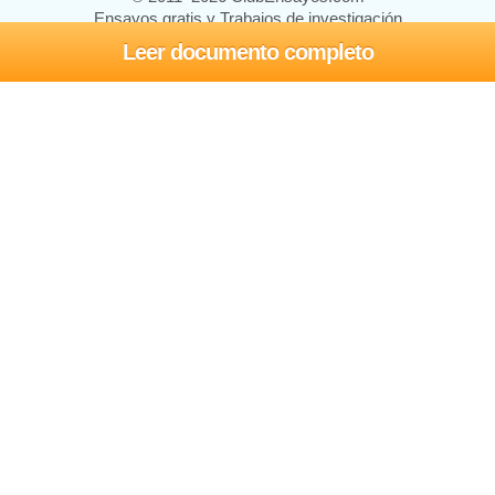
Ensayos gratis y Trabajos de investigación
Leer documento completo
Ensayos y trabajos
Registrarse
Iniciar sesión
Ayuda
Contáctenos
Mapa del sitio
Política de privacidad
Términos de servicio