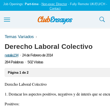
Job Openings:
Part-time
-
Non-exec Director
- Fully Remote UK/EU/CH -
Contact
Ensayos y trabajos
Temas Variados
Derecho Laboral Colectivo
Registrarse
natalia194
24 de Febrero de 2014
Iniciar sesión
284 Palabras
502 Visitas
Contáctenos
Página 1 de 2
Derecho Laboral Colectivo
1. Destacar los aspectos positivos, negativos y de interés que se encu
Positivos: