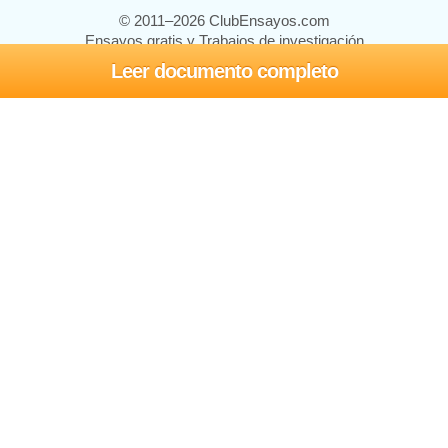
© 2011–2026 ClubEnsayos.com
Ensayos gratis y Trabajos de investigación
Leer documento completo
Ensayos y trabajos
Registrarse
Iniciar sesión
Ayuda
Contáctenos
Mapa del sitio
Política de privacidad
Términos de servicio