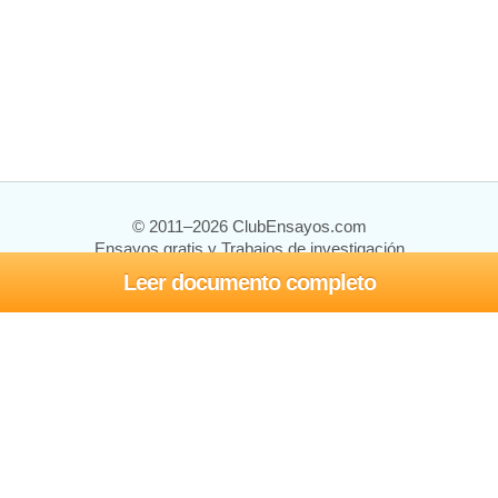
© 2011–2026 ClubEnsayos.com
Ensayos gratis y Trabajos de investigación
Leer documento completo
Ensayos y trabajos
Registrarse
Iniciar sesión
Ayuda
Contáctenos