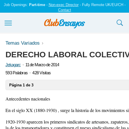
Job Openings:
Part-time
-
Non-exec Director
- Fully Remote UK/EU/CH -
Contact
Ensayos y trabajos
Temas Variados
DERECHO LABORAL COLECTI
Registrarse
Jekagarc
11 de Marzo de 2014
Iniciar sesión
593 Palabras
428 Visitas
Contáctenos
Página 1 de 3
Antecedentes nacionales
En el siglo XX (1880-1930) , surge la historia de los movimientos sin
1920-1930 aparecen los primeros sindicatos de artesanos, zapateros
la de los transportadores y constituyen el nuevo sindicalismo de las s