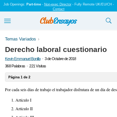
Job Openings:
Part-time
-
Non-exec Director
- Fully Remote UK/EU/CH -
Contact
Ensayos y trabajos
Temas Variados
Derecho laboral cuestionario
Registrarse
Kevin Emmanuel Bonilla
3 de Octubre de 2018
Iniciar sesión
368 Palabras
221 Visitas
Contáctenos
Página 1 de 2
Por cada seis días de trabajo el trabajador disfrutara de un día de d
Artículo I
Artículo II