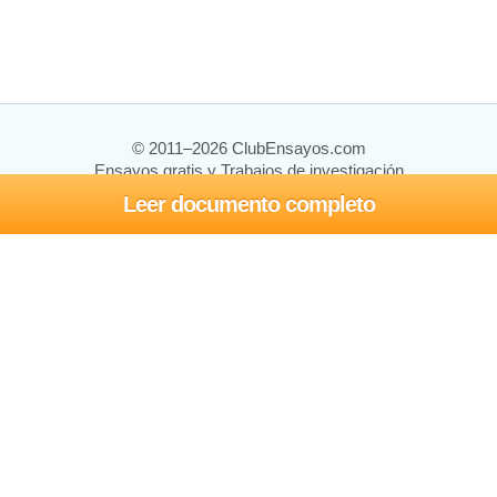
© 2011–2026 ClubEnsayos.com
Ensayos gratis y Trabajos de investigación
Leer documento completo
Ensayos y trabajos
Registrarse
Iniciar sesión
Ayuda
Contáctenos
Mapa del sitio
Política de privacidad