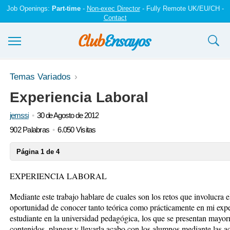
Job Openings:
Part-time
-
Non-exec Director
- Fully Remote UK/EU/CH -
Contact
Ensayos y trabajos
Temas Variados
Experiencia Laboral
Registrarse
jemssi
30 de Agosto de 2012
Iniciar sesión
902 Palabras
6.050 Visitas
Contáctenos
Página 1 de 4
EXPERIENCIA LABORAL
Mediante este trabajo hablare de cuales son los retos que involucra el
oportunidad de conocer tanto teórica como prácticamente en mi expe
estudiante en la universidad pedagógica, los que se presentan mayor
contenidos, planear y llevarla acabo con los alumnos mediante las ac