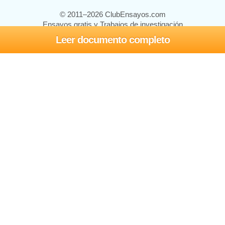
© 2011–2026 ClubEnsayos.com
Ensayos gratis y Trabajos de investigación
Leer documento completo
Ensayos y trabajos
Registrarse
Iniciar sesión
Ayuda
Contáctenos
Mapa del sitio
Política de privacidad
Términos de servicio