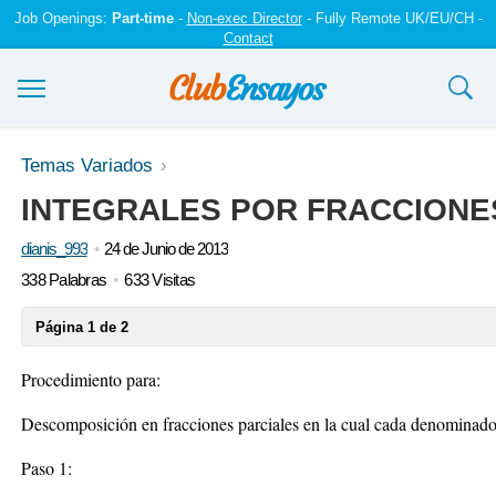
Job Openings:
Part-time
-
Non-exec Director
- Fully Remote UK/EU/CH -
Contact
Ensayos y trabajos
Temas Variados
INTEGRALES POR FRACCIONE
Registrarse
dianis_993
24 de Junio de 2013
Iniciar sesión
338 Palabras
633 Visitas
Contáctenos
Página 1 de 2
Procedimiento para:
Descomposición en fracciones parciales en la cual cada denominador
Paso 1: