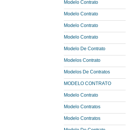
Modelo Contrato
Modelo Contrato
Modelo Contrato
Modelo Contrato
Modelo De Contrato
Modelos Contrato
Modelos De Contratos
MODELO CONTRATO
Modelo Contrato
Modelo Contratos
Modelo Contratos
Modelo De Contrato