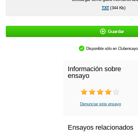
txt
(344 Kb)
Guardar
Disponible sólo en Clubensay
Información sobre
ensayo
Denunciar este ensayo
Ensayos relacionados