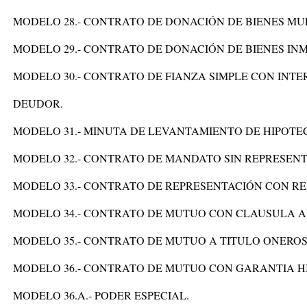
MODELO 28.- CONTRATO DE DONACIÓN DE BIENES MU
MODELO 29.- CONTRATO DE DONACIÓN DE BIENES IN
MODELO 30.- CONTRATO DE FIANZA SIMPLE CON INT
DEUDOR.
MODELO 31.- MINUTA DE LEVANTAMIENTO DE HIPOTE
MODELO 32.- CONTRATO DE MANDATO SIN REPRESENT
MODELO 33.- CONTRATO DE REPRESENTACIÓN CON R
MODELO 34.- CONTRATO DE MUTUO CON CLAUSULA A
MODELO 35.- CONTRATO DE MUTUO A TITULO ONEROS
MODELO 36.- CONTRATO DE MUTUO CON GARANTIA H
MODELO 36.A.- PODER ESPECIAL.