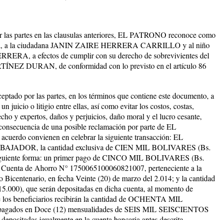
 las partes en las clausulas anteriores, EL PATRONO reconoce como
citada, a la ciudadana JANIN ZAIRE HERRERA CARRILLO y al niño
 a efectos de cumplir con su derecho de sobrevivientes del
 DURAN, de conformidad con lo previsto en el artículo 86
ptado por las partes, en los términos que contiene este documento, a
un juicio o litigio entre ellas, así como evitar los costos, costas,
echo y expertos, daños y perjuicios, daño moral y el lucro cesante,
 consecuencia de una posible reclamación por parte de EL
erdo convienen en celebrar la siguiente transacción: EL
BAJADOR, la cantidad exclusiva de CIEN MIL BOLIVARES (Bs.
 siguiente forma: un primer pago de CINCO MIL BOLIVARES (Bs.
la Cuenta de Ahorro N° 1750065100060821007, perteneciente a la
Bicentenario, en fecha Veinte (20) de marzo del 2.014; y la cantidad
0), que serán depositadas en dicha cuenta, al momento de
nte los beneficiarios recibirán la cantidad de OCHENTA MIL
pagados en Doce (12) mensualidades de SEIS MIL SEISCIENTOS
epositadas igualmente en la cuenta bancaria antes descrita.