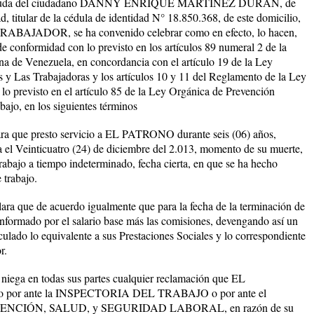
aso viuda del ciudadano DANNY ENRIQUE MARTÍNEZ DURAN, de
, titular de la cédula de identidad N° 18.850.368, de este domicilio,
TRABAJADOR, se ha convenido celebrar como en efecto, lo hacen,
 de conformidad con lo previsto en los artículos 89 numeral 2 de la
na de Venezuela, en concordancia con el artículo 19 de la Ley
 y Las Trabajadoras y los artículos 10 y 11 del Reglamento de la Ley
 lo previsto en el artículo 85 de la Ley Orgánica de Prevención
jo, en los siguientes términos
e presto servicio a EL PATRONO durante seis (06) años,
l Veinticuatro (24) de diciembre del 2.013, momento de su muerte,
trabajo a tiempo indeterminado, fecha cierta, en que se ha hecho
 trabajo.
 de acuerdo igualmente que para la fecha de la terminación de
 conformado por el salario base más las comisiones, devengando así un
alculado lo equivalente a sus Prestaciones Sociales y lo correspondiente
r.
a en todas sus partes cualquier reclamación que EL
 por ante la INSPECTORIA DEL TRABAJO o por ante el
CIÓN, SALUD, y SEGURIDAD LABORAL, en razón de su