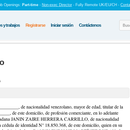
ob Openings:
Part-time
-
Non-exec Director
- Fully Remote UK/EU/CH -
Conta
 y trabajos
Registrarse
Iniciar sesión
Contáctenos
to
s
______, de nacionalidad venezolano, mayor de edad, titular de la
__, de este domicilio, de profesión comerciante, en lo adelante
dadana JANIN ZAIRE HERRERA CARRILLO, de nacionalidad
a cédula de identidad N° 18.850.368, de este domicilio, quien en su