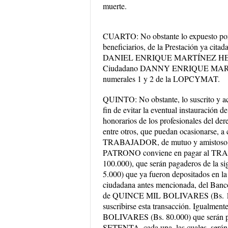
muerte.
CUARTO: No obstante lo expuesto por
beneficiarios, de la Prestación ya 
DANIEL ENRIQUE MARTÍNEZ HERRERA,
Ciudadano DANNY ENRIQUE MARTÍNEZ
numerales 1 y 2 de la LOPCYMAT.
QUINTO: No obstante, lo suscrito y ace
fin de evitar la eventual instauración de 
honorarios de los profesionales del der
entre otros, que puedan ocasionarse, a
TRABAJADOR, de mutuo y amistoso acu
PATRONO conviene en pagar al TRA
100.000), que serán pagaderos de la
5.000) que ya fueron depositados en 
ciudadana antes mencionada, del Banco 
de QUINCE MIL BOLIVARES (Bs. 15.00
suscribirse esta transacción. Igualme
BOLIVARES (Bs. 80.000) que serán 
SETENTA, cada una, las cuales, serán d