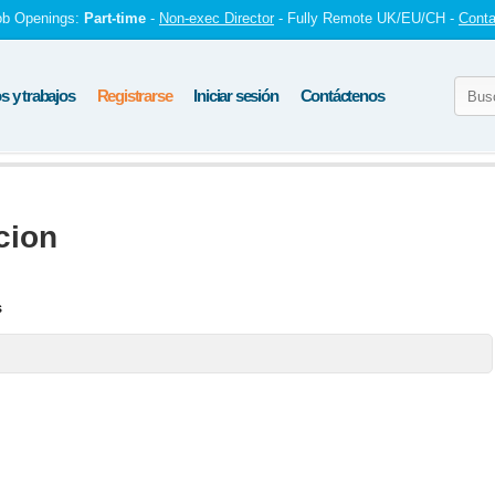
ob Openings:
Part-time
-
Non-exec Director
- Fully Remote UK/EU/CH -
Conta
 y trabajos
Registrarse
Iniciar sesión
Contáctenos
cion
s