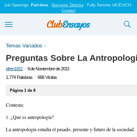
Job Openings:
Part-time
-
Non-exec Director
- Fully Remote UK/EU/CH -
Contact
Ensayos y trabajos
Temas Variados
Preguntas Sobre La Antropologi
Registrarse
efren1811
6 de Noviembre de 2013
Iniciar sesión
1.774 Palabras
668 Visitas
Contáctenos
Página 1 de 8
Contesta:
1. ¿Qué es antropología?
La antropología estudia el pasado, presente y futuro de la sociedad.