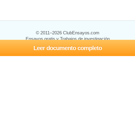
© 2011–2026 ClubEnsayos.com
Ensayos gratis y Trabajos de investigación
Leer documento completo
Ensayos y trabajos
Registrarse
Iniciar sesión
Ayuda
Contáctenos
Mapa del sitio
Política de privacidad
Términos de servicio