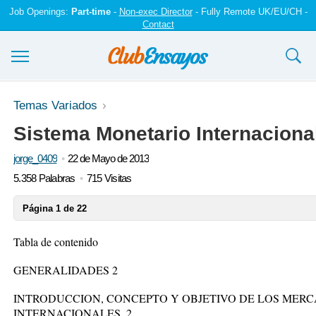
Job Openings:
Part-time
-
Non-exec Director
- Fully Remote UK/EU/CH -
Contact
Ensayos y trabajos
Temas Variados
Sistema Monetario Internaciona
Registrarse
jorge_0409
22 de Mayo de 2013
Iniciar sesión
5.358 Palabras
715 Visitas
Contáctenos
Página 1 de 22
Tabla de contenido
GENERALIDADES 2
INTRODUCCION, CONCEPTO Y OBJETIVO DE LOS MER
INTERNACIONALES. 2