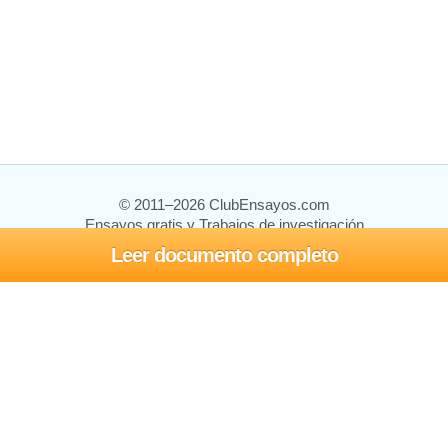
© 2011–2026 ClubEnsayos.com
Ensayos gratis y Trabajos de investigación
Leer documento completo
Ensayos y trabajos
Registrarse
Iniciar sesión
Ayuda
Contáctenos