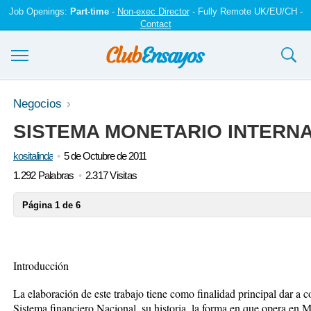
Job Openings:
Part-time
-
Non-exec Director
- Fully Remote UK/EU/CH -
Contact
Ensayos y trabajos
Negocios
SISTEMA MONETARIO INTERN
Registrarse
kositalinda
5 de Octubre de 2011
Iniciar sesión
1.292 Palabras
2.317 Visitas
Contáctenos
Página 1 de 6
Introducción
La elaboración de este trabajo tiene como finalidad principal dar a c
Sistema financiero Nacional, su historia, la forma en que opera en M