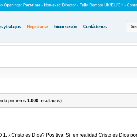
ob Openings:
Part-time
-
Non-exec Director
- Fully Remote UK/EU/CH -
Conta
 y trabajos
Registrarse
Iniciar sesión
Contáctenos
ando primeros
1.000
resultados)
1. ¿Cristo es Dios? Positiva: Si, en realidad Cristo es Dios por