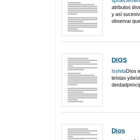
spriteclemen
atributos dio
y así sucesi
observar que
DIOS
Isshita
Dios e
teístas ydeís
deidadprinci
Dios