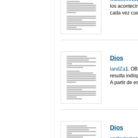
los aconteci
cada vez cue
Dios
landZa
1. OB
resulta indi
A partir de 
Dios