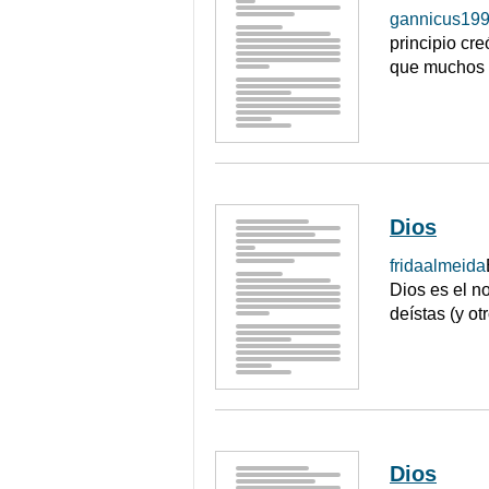
gannicus19
principio cre
que muchos a
Dios
fridaalmeida
Dios es el n
deístas (y ot
Dios