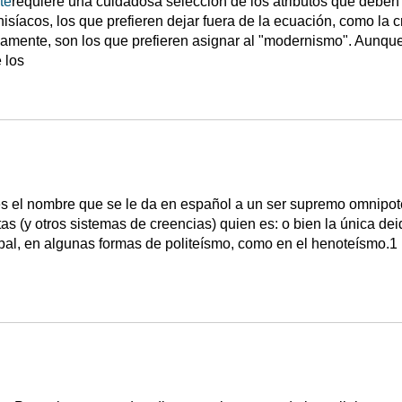
te
requiere una cuidadosa selección de los atributos que deben 
nisíacos, los que prefieren dejar fuera de la ecuación, como la 
vamente, son los que prefieren asignar al "modernismo". Aunque
 los
s el nombre que se le da en español a un ser supremo omnipote
tas (y otros sistemas de creencias) quien es: o bien la única de
pal, en algunas formas de politeísmo, como en el henoteísmo.1