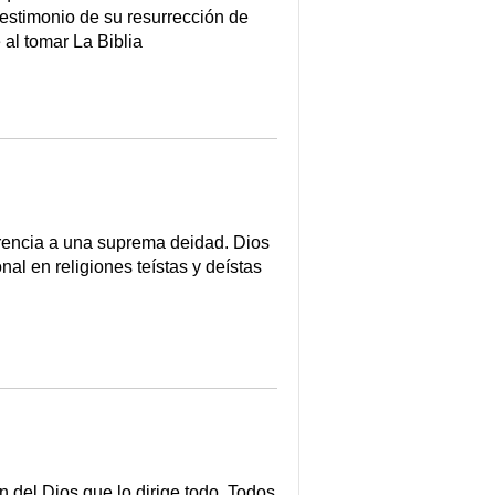
estimonio de su resurrección de
 al tomar La Biblia
ferencia a una suprema deidad. Dios
l en religiones teístas y deístas
en del Dios que lo dirige todo. Todos