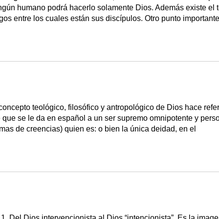
ngún humano podrá hacerlo solamente Dios. Además existe el t
gos entre los cuales están sus discípulos. Otro punto importante
concepto teológico, filosófico y antropológico de Dios hace re
 que se le da en español a un ser supremo omnipotente y persona
emas de creencias) quien es: o bien la única deidad, en el
1
1. Del Dios intervencionista al Dios “intencionista”. Es la imag