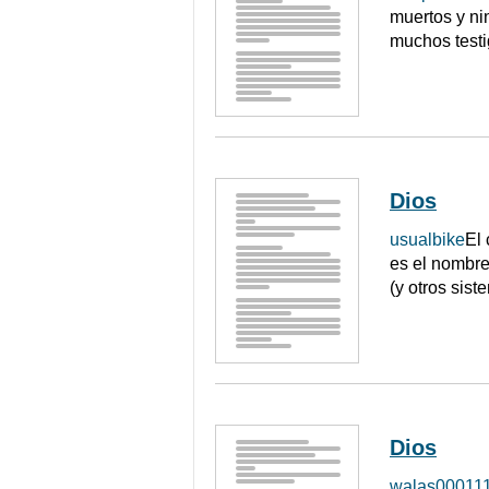
muertos y ni
muchos testi
Dios
usualbike
El 
es el nombre
(y otros sist
Dios
walas00011