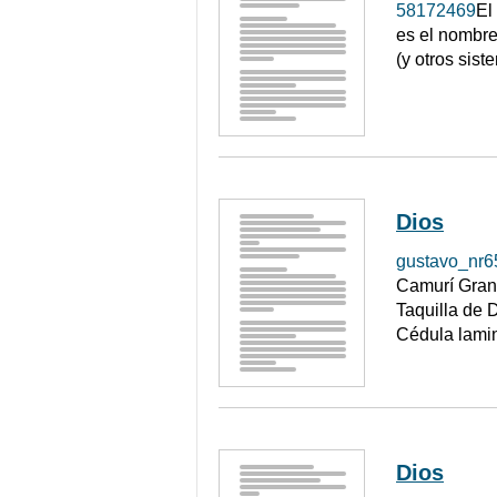
58172469
El
es el nombre
(y otros sist
Dios
gustavo_nr6
Camurí Grand
Taquilla de 
Cédula lamin
Dios