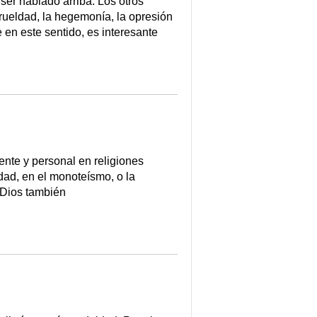
ser hablado arriba. Los otros
crueldad, la hegemonía, la opresión
 en este sentido, es interesante
nte y personal en religiones
idad, en el monoteísmo, o la
 Dios también