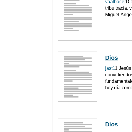
vaalbacer
Di
tribu tracia,
Miguel Ángel
Dios
jast1
1 Jesús 
convirtiéndo
fundamentale
hoy día com
Dios