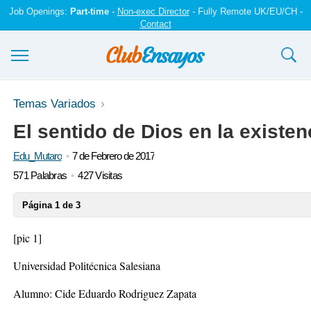
Job Openings:
Part-time
-
Non-exec Director
- Fully Remote UK/EU/CH -
Contact
Ensayos y trabajos
Temas Variados
El sentido de Dios en la existe
Registrarse
Edu_Mutaro
7 de Febrero de 2017
Iniciar sesión
571 Palabras
427 Visitas
Contáctenos
Página 1 de 3
[pic 1]
Universidad Politécnica Salesiana
Alumno: Cide Eduardo Rodriguez Zapata