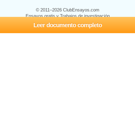
© 2011–2026 ClubEnsayos.com
Ensayos gratis y Trabajos de investigación
Leer documento completo
Ensayos y trabajos
Registrarse
Iniciar sesión
Ayuda
Contáctenos
Mapa del sitio
Política de privacidad
Términos de servicio