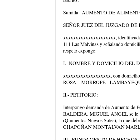
Sumilla : AUMENTO DE ALIMEN
SEÑOR JUEZ DEL JUZGADO DE
xxxxxxxxxxxxxxxxxxxxx, identificada
111 Las Malvinas y señalando domicil
respeto expongo:
I.- NOMBRE Y DOMICILIO DE
xxxxxxxxxxxxxxxxxxx, con domic
ROSA – MORROPE - LAMBAYEQUE, do
II.- PETITORIO:
Interpongo demanda de Aumento de Pe
BALDERA, MIGUEL ANGEL se le aumen
(Quinientos Nuevos Soles), la que deb
CHAPOÑAN MONTALVAN MARIA ELENA
III.- FUNDAMENTO DE HECHOS: