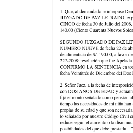
1. Que, al demandado le interpuse De
JUZGADO DE PAZ LETRADO, expedie
CINCO de fecha 30 de Julio del 2008, f
140.00 (Ciento Cuarenta Nuevos Soles)
SEGUNDO JUZGADO DE PAZ LETRADO;
NUMERO NUEVE de fecha 22 de abril de
de alimenticia de S/. 190.00, a favor de
227-2008; resolución que fue Apelada 
CONFIRMO LA SENTENCIA en todos
fecha Veintitrés de Diciembre del Dos 
2. Señor Juez, a la fecha de interposi
con DOS AÑOS DE EDAD y actualmen
fijó el monto señalado como pensión al
tiempo las necesidades de mi niña han
propias de su edad y que son necesari
lo señalado por nuestro Código Civil en
reduce según el aumento o la disminuci
posibilidades del que debe prestarla…”