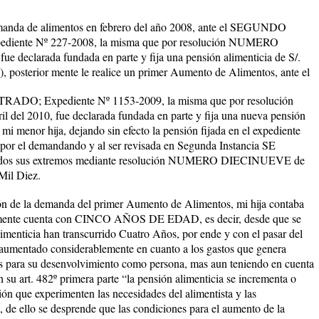
manda de alimentos en febrero del año 2008, ante el SEGUNDO
nte Nº 227-2008, la misma que por resolución NUMERO
ue declarada fundada en parte y fija una pensión alimenticia de S/.
, posterior mente le realice un primer Aumento de Alimentos, ante el
 Expediente Nº 1153-2009, la misma que por resolución
l 2010, fue declarada fundada en parte y fija una nueva pensión
 mi menor hija, dejando sin efecto la pensión fijada en el expediente
por el demandando y al ser revisada en Segunda Instancia SE
 sus extremos mediante resolución NUMERO DIECINUEVE de
Mil Diez.
ción de la demanda del primer Aumento de Alimentos, mi hija contaba
te cuenta con CINCO AÑOS DE EDAD, es decir, desde que se
imenticia han transcurrido Cuatro Años, por ende y con el pasar del
 aumentado considerablemente en cuanto a los gastos que genera
as para su desenvolvimiento como persona, mas aun teniendo en cuenta
 su art. 482º primera parte “la pensión alimenticia se incrementa o
ón que experimenten las necesidades del alimentista y las
, de ello se desprende que las condiciones para el aumento de la