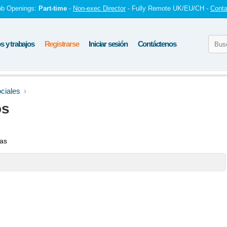
ob Openings:
Part-time
-
Non-exec Director
- Fully Remote UK/EU/CH -
Conta
 y trabajos
Registrarse
Iniciar sesión
Contáctenos
ciales
os
tas