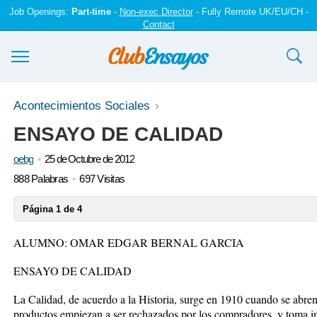
Job Openings:
Part-time
-
Non-exec Director
- Fully Remote UK/EU/CH -
Contact
Ensayos y trabajos
Acontecimientos Sociales
ENSAYO DE CALIDAD
Registrarse
oebg
25 de Octubre de 2012
Iniciar sesión
888 Palabras
697 Visitas
Contáctenos
Página 1 de 4
ALUMNO: OMAR EDGAR BERNAL GARCIA
ENSAYO DE CALIDAD
La Calidad, de acuerdo a la Historia, surge en 1910 cuando se abren
productos empiezan a ser rechazados por los compradores, y toma im