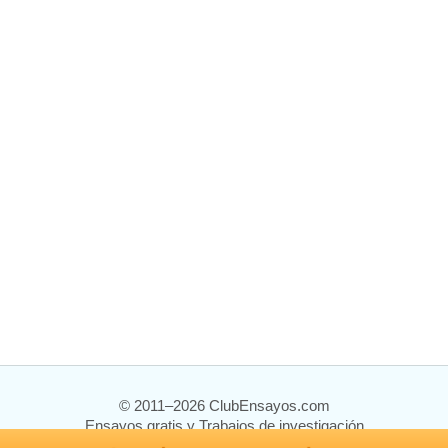
© 2011–2026 ClubEnsayos.com
Ensayos gratis y Trabajos de investigación