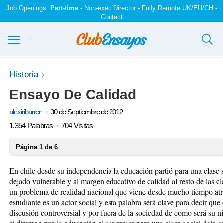
Job Openings:
Part-time
-
Non-exec Director
- Fully Remote UK/EU/CH -
Contact
Ensayos y trabajos
Historia
Ensayo De Calidad
Registrarse
alexiribarren
30 de Septiembre de 2012
Iniciar sesión
1.354 Palabras
704 Visitas
Contáctenos
Página 1 de 6
En chile desde su independencia la educación partió para una clase s
dejado vulnerable y al margen educativo de calidad al resto de las cla
un problema de realidad nacional que viene desde mucho tiempo atrá
estudiante es un actor social y esta palabra será clave para decir que
discusión controversial y por fuera de la sociedad de como será su 
si diremos que la educación al ser mejor para una clase social deja c