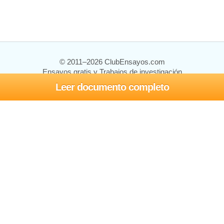
© 2011–2026 ClubEnsayos.com
Ensayos gratis y Trabajos de investigación
Leer documento completo
Ensayos y trabajos
Registrarse
Iniciar sesión
Ayuda
Contáctenos
Mapa del sitio
Política de privacidad