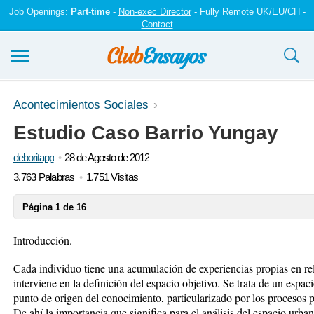
Job Openings:
Part-time
-
Non-exec Director
- Fully Remote UK/EU/CH -
Contact
Ensayos y trabajos
Acontecimientos Sociales
Estudio Caso Barrio Yungay
Registrarse
deboritapp
28 de Agosto de 2012
Iniciar sesión
3.763 Palabras
1.751 Visitas
Contáctenos
Página 1 de 16
Introducción.
Cada individuo tiene una acumulación de experiencias propias en rel
interviene en la definición del espacio objetivo. Se trata de un espac
punto de origen del conocimiento, particularizado por los procesos p
De ahí la importancia que significa para el análisis del espacio urba