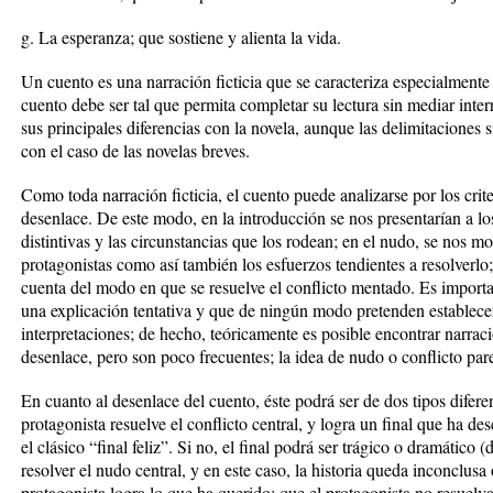
g. La esperanza; que sostiene y alienta la vida.
Un cuento es una narración ficticia que se caracteriza especialmente 
cuento debe ser tal que permita completar su lectura sin mediar inte
sus principales diferencias con la novela, aunque las delimitaciones 
con el caso de las novelas breves.
Como toda narración ficticia, el cuento puede analizarse por los cri
desenlace. De este modo, en la introducción se nos presentarían a los
distintivas y las circunstancias que los rodean; en el nudo, se nos mo
protagonistas como así también los esfuerzos tendientes a resolverlo;
cuenta del modo en que se resuelve el conflicto mentado. Es importan
una explicación tentativa y que de ningún modo pretenden establecer
interpretaciones; de hecho, teóricamente es posible encontrar narra
desenlace, pero son poco frecuentes; la idea de nudo o conflicto pare
En cuanto al desenlace del cuento, éste podrá ser de dos tipos difere
protagonista resuelve el conflicto central, y logra un final que ha
el clásico “final feliz”. Si no, el final podrá ser trágico o dramático 
resolver el nudo central, y en este caso, la historia queda inconclusa
protagonista logra lo que ha querido: que el protagonista no resuelv