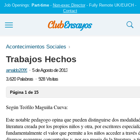
Job Openings:
Part-time
-
Non-exec Director
- Fully Remote UK/EU/CH -
Contact
Ensayos y trabajos
Acontecimientos Sociales
Trabajos Hechos
Registrarse
arnaldo2099
5 de Agosto de 2013
Iniciar sesión
3.620 Palabras
928 Visitas
Contáctenos
Página 1 de 15
Según Teófilo Maguiña Cueva:
Este notable pedagogo opina que pueden distinguirse dos modalidades
literatura creada por los propios niños y otra, por escritores especia
fundamentalmente el valor que permite a los niños acceder a través de
diversos esquemas conceptuales y, por esa magia de la literatura, a t