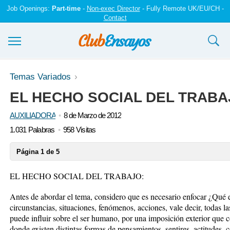
Job Openings:
Part-time
-
Non-exec Director
- Fully Remote UK/EU/CH -
Contact
Ensayos y trabajos
Temas Variados
EL HECHO SOCIAL DEL TRABA
Registrarse
AUXILIADORA
8 de Marzo de 2012
Iniciar sesión
1.031 Palabras
958 Visitas
Contáctenos
Página 1 de 5
EL HECHO SOCIAL DEL TRABAJO:
Antes de abordar el tema, considero que es necesario enfocar ¿Qué 
circunstancias, situaciones, fenómenos, acciones, vale decir, todas l
puede influir sobre el ser humano, por una imposición exterior que 
donde existen distintas formas de pensamientos, sentires, actitudes, 