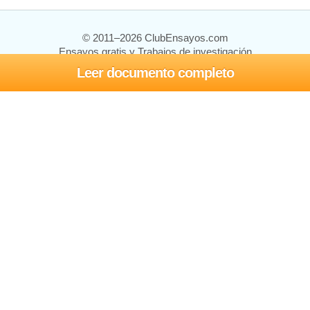
© 2011–2026 ClubEnsayos.com
Ensayos gratis y Trabajos de investigación
Leer documento completo
Ensayos y trabajos
Registrarse
Iniciar sesión
Ayuda
Contáctenos
Mapa del sitio
Política de privacidad
Términos de servicio