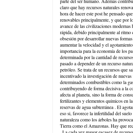
parte del ser humano. Además contribuye
claro que hay recursos naturales renova
hora de hacer este post he pensado que
renovables principalmente, y que por lo
avance de las civilizaciones modernas
rápida, debido principalmente al ritmo
obsesión por desarrollar nuevas formas
aumentar la velocidad y el agotamiento
importancia para la economía de los pa
determinada por la cantidad de recurso
pasado a depender de un recurso natural
petróleo. Se trata de un recursos que 
incentivado la investigación de nuevas 
determinados combustibles como la gaso
contribuyendo de forma decisiva a la c
afecta al planeta, sino la forma de con
fertilizantes y elementos químicos en la 
reservas de agua subterránea . El agotam
eso si, favorece la infertilidad del sue
naturaleza como los árboles ha provoca
Tierra como el Amazonas. Hay que reco
. La cada vez mayor escasez de recurso