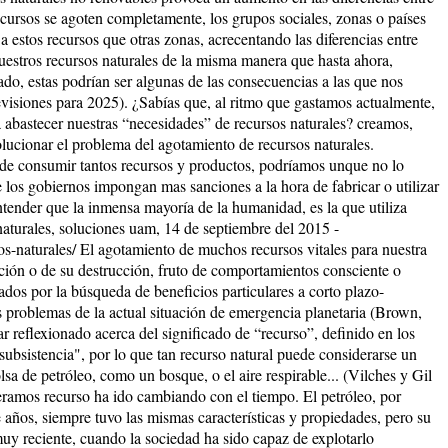
cursos se agoten completamente, los grupos sociales, zonas o países
 estos recursos que otras zonas, acrecentando las diferencias entre
uestros recursos naturales de la misma manera que hasta ahora,
o, estas podrían ser algunas de las consecuencias a las que nos
visiones para 2025). ¿Sabías que, al ritmo que gastamos actualmente,
 abastecer nuestras “necesidades” de recursos naturales? creamos,
ucionar el problema del agotamiento de recursos naturales.
 de consumir tantos recursos y productos, podríamos unque no lo
los gobiernos impongan mas sanciones a la hora de fabricar o utilizar
tender que la inmensa mayoría de la humanidad, es la que utiliza
naturales, soluciones uam, 14 de septiembre del 2015 -
-naturales/ El agotamiento de muchos recursos vitales para nuestra
ción o de su destrucción, fruto de comportamientos consciente o
dos por la búsqueda de beneficios particulares a corto plazo-
 problemas de la actual situación de emergencia planetaria (Brown,
reflexionado acerca del significado de “recurso”, definido en los
ubsistencia", por lo que tan recurso natural puede considerarse un
sa de petróleo, como un bosque, o el aire respirable... (Vilches y Gil
ramos recurso ha ido cambiando con el tiempo. El petróleo, por
 años, siempre tuvo las mismas características y propiedades, pero su
uy reciente, cuando la sociedad ha sido capaz de explotarlo