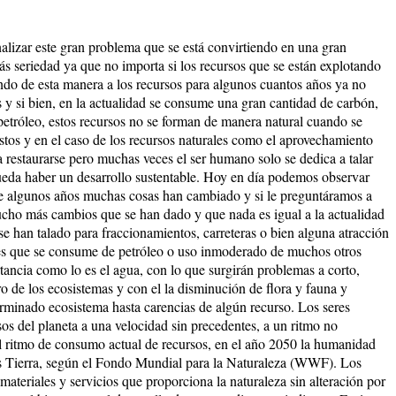
nalizar este gran problema que se está convirtiendo en una gran
ás seriedad ya que no importa si los recursos que se están explotando
ando de esta manera a los recursos para algunos cuantos años ya no
 y si bien, en la actualidad se consume una gran cantidad de carbón,
 petróleo, estos recursos no se forman de manera natural cuando se
stos y en el caso de los recursos naturales como el aprovechamiento
 a restaurarse pero muchas veces el ser humano solo se dedica a talar
pueda haber un desarrollo sustentable. Hoy en día podemos observar
 de algunos años muchas cosas han cambiado y si le preguntáramos a
cho más cambios que se han dado y que nada es igual a la actualidad
se han talado para fraccionamientos, carreteras o bien alguna atracción
ades que se consume de petróleo o uso inmoderado de muchos otros
tancia como lo es el agua, con lo que surgirán problemas a corto,
o de los ecosistemas y con el la disminución de flora y fauna y
rminado ecosistema hasta carencias de algún recurso. Los seres
s del planeta a una velocidad sin precedentes, a un ritmo no
l ritmo de consumo actual de recursos, en el año 2050 la humanidad
as Tierra, según el Fondo Mundial para la Naturaleza (WWF). Los
materiales y servicios que proporciona la naturaleza sin alteración por