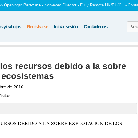
ob Openings:
Part-time
-
Non-exec Director
- Fully Remote UK/EU/CH -
Conta
 y trabajos
Registrarse
Iniciar sesión
Contáctenos
los recursos debido a la sobre
s ecosistemas
bre de 2016
isitas
URSOS DEBIDO A LA SOBRE EXPLOTACION DE LOS