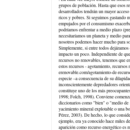
grupos de población. Hasta que esos re
desarrollados tendrán un mayor acceso a
ricos y pobres. Si seguimos gastando n
empujados por el consumismo exacerbad
podríamos enfrentar a medio plazo (pre
necesitaríamos un planeta y medio para
nosotros podemos hacer mucho para sol
Simplemente, si entre todos dejáramos
impacto un poco. Independiente de que 
recursos no renovables, tenemos que en
estos recursos - agotamiento, recursos 
erenovable.com/agotamiento-de-recursos
especie –a consecuencia de su dilapida
inconscientemente depredadores orienta
constituye uno de los más preocupantes
1998; Folch, 1998). Conviene comenzar 
diccionarios como "bien" o "medio de s
yacimiento mineral explotable o una bol
Pérez, 2003). De hecho, lo que conside
ejemplo, era ya conocido hace miles de
aparición como recurso energético es m