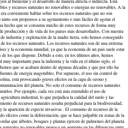
n al bienestar y el desarrollo de manera directa o indirecta. Está
bles y recursos naturales no renovables o energías no renovables. A la
 era conveniente hablar sobre los recursos naturales que no son
 tanto son propensos a su agotamiento o más fáciles de agotar el
 ha hecho que se consuma mucho de estos recursos de forma muy
 de producción y de vida de los países más desarrollados. Con nuestra
 de industria y explotación de la madre tierra, solo hemos conseguido
 de los recursos naturales. Los recursos naturales son de una extrema
íses y la economía mundial, ya que la economía de un país suele estar
s de los que dispone. Debido a esto, en los últimos años, hemos
 muy importante para la industria y la vida en el último siglo, el
sabemos que se acabará dentro de algunas décadas y que por ello ha
fuentes de energía inagotables. Por supuesto, el uso sin control de
lina, está provocando graves efectos en la capa de ozono y
ontaminación del planeta. No solo el consumo de recursos naturales
sumirlos. Por ejemplo, cada vez está más extendido el uso de
agricultura industrial, lo que perjudica la calidad del suelo y las
iento de recursos naturales resulta perjudicial para la biodiversidad,
lo y la aparición de especie invasivas . El consumo de recursos de la
do efectos como la deforestación, que se hace palpable en zonas de la
rdar que árboles, bosques y plantas ejercen de pulmones del planeta
s naturales no renovables provoca un aumento en las diferencias entre