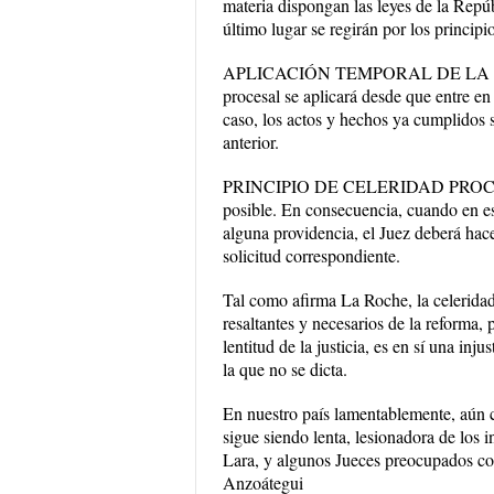
materia dispongan las leyes de la Repúb
último lugar se regirán por los princi
APLICACIÓN TEMPORAL DE LA LEY
procesal se aplicará desde que entre en
caso, los actos y hechos ya cumplidos s
anterior.
PRINCIPIO DE CELERIDAD PROCESAL: A
posible. En consecuencia, cuando en est
alguna providencia, el Juez deberá hace
solicitud correspondiente.
Tal como afirma La Roche, la celeridad 
resaltantes y necesarios de la reforma
lentitud de la justicia, es en sí una in
la que no se dicta.
En nuestro país lamentablemente, aún co
sigue siendo lenta, lesionadora de los i
Lara, y algunos Jueces preocupados co
Anzoátegui