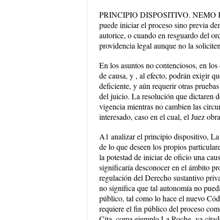
PRINCIPIO DISPOSITIVO. NEMO IUDE
puede iniciar el proceso sino previa de
autorice, o cuando en resguardo del or
providencia legal aunque no la soliciten
En los asuntos no contenciosos, en los
de causa, y , al efecto, podrán exigir 
deficiente, y aún requerir otras prueba
del juicio. La resolución que dictaren 
vigencia mientras no cambien las circun
interesado, caso en el cual, el Juez ob
A1 analizar el principio dispositivo, 
de lo que deseen los propios particular
la potestad de iniciar de oficio una cau
significaría desconocer en el ámbito p
regulación del Derecho sustantivo priva
no significa que tal autonomía no pueda
público, tal como lo hace el nuevo Cód
requiere el fin público del proceso como 
Cita, coma ejemplo La Roche -ya citados