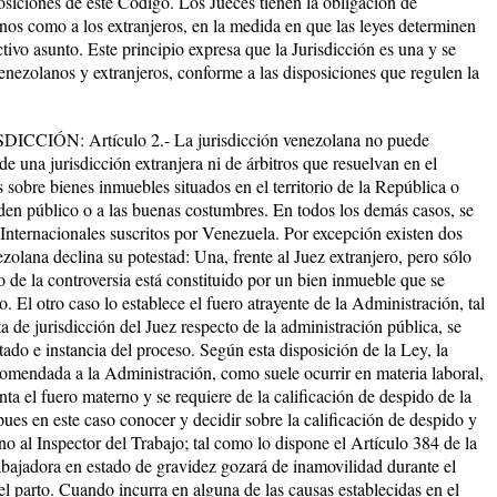
osiciones de este Código. Los Jueces tienen la obligación de
lanos como a los extranjeros, en la medida en que las leyes determinen
ivo asunto. Este principio expresa que la Jurisdicción es una y se
venezolanos y extranjeros, conforme a las disposiciones que regulen la
ÓN: Artículo 2.- La jurisdicción venezolana no puede
 una jurisdicción extranjera ni de árbitros que resuelvan en el
s sobre bienes inmuebles situados en el territorio de la República o
rden público o a las buenas costumbres. En todos los demás casos, se
Internacionales suscritos por Venezuela. Por excepción existen dos
ezolana declina su potestad: Una, frente al Juez extranjero, pero sólo
to de la controversia está constituido por un bien inmueble que se
. El otro caso lo establece el fuero atrayente de la Administración, tal
a de jurisdicción del Juez respecto de la administración pública, se
tado e instancia del proceso. Según esta disposición de la Ley, la
ncomendada a la Administración, como suele ocurrir en materia laboral,
nta el fuero materno y se requiere de la calificación de despido de la
es en este caso conocer y decidir sobre la calificación de despido y
no al Inspector del Trabajo; tal como lo dispone el Artículo 384 de la
bajadora en estado de gravidez gozará de inamovilidad durante el
l parto. Cuando incurra en alguna de las causas establecidas en el