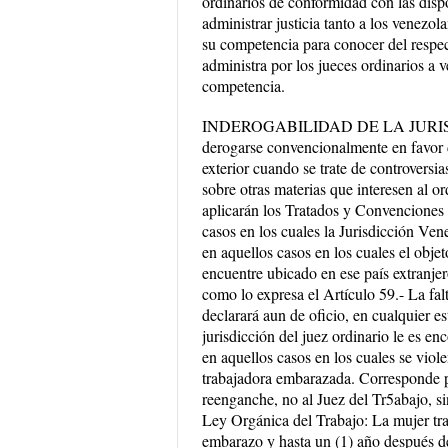
ordinarios de conformidad con las disp
administrar justicia tanto a los venezo
su competencia para conocer del respect
administra por los jueces ordinarios a 
competencia.
INDEROGABILIDAD DE LA JURISDICCI
derogarse convencionalmente en favor de
exterior cuando se trate de controversia
sobre otras materias que interesen al o
aplicarán los Tratados y Convenciones 
casos en los cuales la Jurisdicción Ven
en aquellos casos en los cuales el obje
encuentre ubicado en ese país extranjero
como lo expresa el Artículo 59.- La falt
declarará aun de oficio, en cualquier es
jurisdicción del juez ordinario le es e
en aquellos casos en los cuales se viole
trabajadora embarazada. Corresponde pu
reenganche, no al Juez del Tr5abajo, si
Ley Orgánica del Trabajo: La mujer tra
embarazo y hasta un (1) año después de