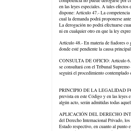
competencia no puede derogarse por con
en las leyes especiales. A tales efecto
dispone: Artículo 47.- La competencia p
cual la demanda podrá proponerse ante 
La derogación no podrá efectuarse cuand
ni en cualquier otro en que la ley expr
Artículo 48.- En materia de fiadores o
donde esté pendiente la causa principal
CONSULTA DE OFICIO: Artículo 6.- Si e
se consultará con el Tribunal Supremo d
seguirá el procedimiento contemplado en
PRINCIPIO DE LA LEGALIDAD FORMAL: 
prevista en este Código y en las leyes 
algún acto, serán admitidas todas aquel
APLICACIÓN DEL DERECHO INTERNA
del Derecho Internacional Privado, los
Estado respectivo, en cuanto al punto en