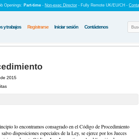
ob Openings:
Part-time
-
Non-exec Director
- Fully Remote UK/EU/CH -
Conta
 y trabajos
Registrarse
Iniciar sesión
Contáctenos
cedimiento
 de 2015
itas
ncipio lo encontramos consagrado en el Código de Procedimiento
, salvo disposiciones especiales de la Ley, se ejerce por los Jueces