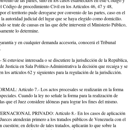
venio de las partes, sino en los casos establecidos en este Código y
s el Código de procedimiento Civil en los Artículos 46, 47 y 48,
or el territorio pude derogarse por convenio de las partes, caso en el
la autoridad judicial del lugar que se haya elegido como domicilio.
o se trate de causas en las que debe intervenir el Ministerio Público,
esamente lo determine.
 garantía y en cualquier demanda accesoria, conocerá el Tribunal
.
stuviese interesada o se discutiere la jurisdicción de la República,
e Justicia en Sala Político-Administrativa la decisión que recaiga y se
 los artículos 62 y siguientes para la regulación de la jurisdicción.
Artículo 7.- Los actos procesales se realizarán en la forma
especiales. Cuando la ley no señale la forma para la realización de
las que el Juez considere idóneas para lograr los fines del mismo.
CIONAL PRIVADO: Artículo 8.- En los casos de aplicación
 Jueces atenderán primero a los tratados públicos de Venezuela con el
 cuestión; en defecto de tales tratados, aplicarán lo que sobre la