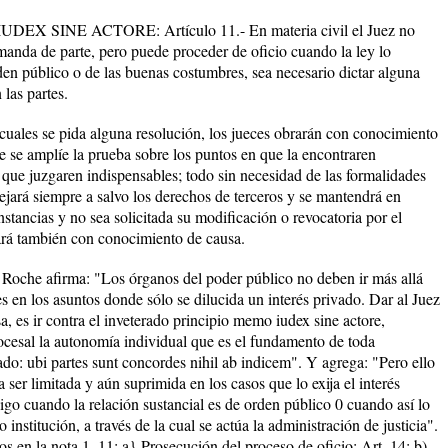
X SINE ACTORE: Artículo 11.- En materia civil el Juez no
manda de parte, pero puede proceder de oficio cuando la ley lo
den público o de las buenas costumbres, sea necesario dictar alguna
 las partes.
 cuales se pida alguna resolución, los jueces obrarán con conocimiento
que se amplíe la prueba sobre los puntos en que la encontraren
s que juzgaren indispensables; todo sin necesidad de las formalidades
dejará siempre a salvo los derechos de terceros y se mantendrá en
stancias y no sea solicitada su modificación o revocatoria por el
rará también con conocimiento de causa.
La Roche afirma: "Los órganos del poder público no deben ir más allá
es en los asuntos donde sólo se dilucida un interés privado. Dar al Juez
sa, es ir contra el inveterado principio memo iudex sine actore,
rocesal la autonomía individual que es el fundamento de toda
do: ubi partes sunt concordes nihil ab indicem". Y agrega: "Pero ello
 ser limitada y aún suprimida en los casos que lo exija el interés
igo cuando la relación sustancial es de orden público 0 cuando así lo
institución, a través de la cual se actúa la administración de justicia".
 en la nota 1. 11: a} Prosecución del proceso de oficio: Art. 14; b)