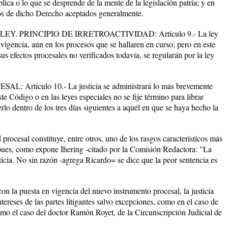
lica o lo que se desprende de la mente de la legislación patria; y en
pios de dicho Derecho aceptados generalmente.
. PRINCIPIO DE IRRETROACTIVIDAD: Artículo 9.- La ley
 vigencia, aún en los procesos que se hallaren en curso; pero en este
us efectos procesales no verificados todavía, se regularán por la ley
rtículo 10.- La justicia se administrará lo más brevemente
e Código o en las leyes especiales no se fije término para librar
rlo dentro de los tres días siguientes a aquél en que se haya hecho la
procesal constituye, entre otros, uno de los rasgos característicos más
, pues, como expone Ihering -citado por la Comisión Redactora: "La
justicia. No sin razón -agrega Ricardo= se dice que la peor sentencia es
n la puesta en vigencia del nuevo instrumento procesal, la justicia
ntereses de las partes litigantes salvo excepciones, como en el caso de
mo el caso del doctor Ramón Royet, de la Circunscripción Judicial de