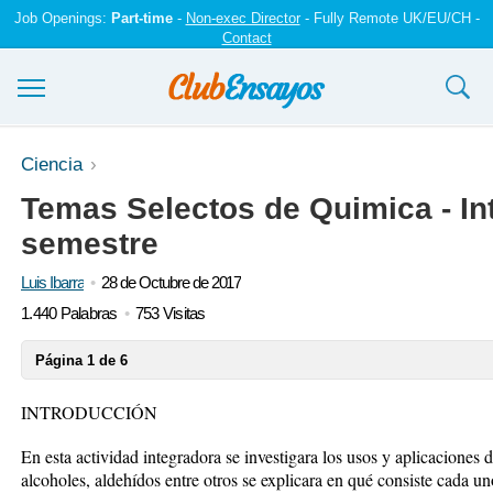
Job Openings:
Part-time
-
Non-exec Director
- Fully Remote UK/EU/CH -
Contact
Ensayos y trabajos
Ciencia
Temas Selectos de Quimica - Int
Registrarse
semestre
Iniciar sesión
Luis Ibarra
28 de Octubre de 2017
Contáctenos
1.440 Palabras
753 Visitas
Página 1 de 6
INTRODUCCIÓN
En esta actividad integradora se investigara los usos y aplicaciones 
alcoholes, aldehídos entre otros se explicara en qué consiste cada uno