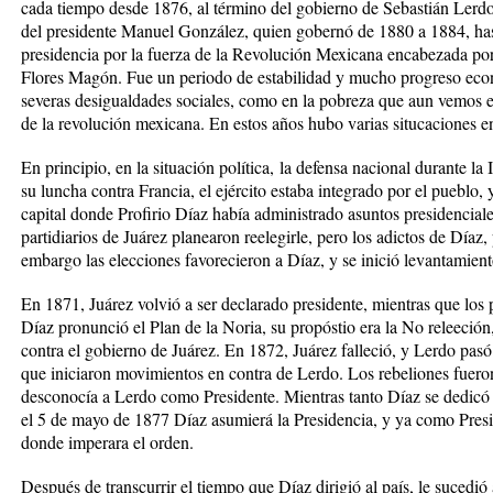
cada tiempo desde 1876, al término del gobierno de Sebastián Lerdo
del presidente Manuel González, quien gobernó de 1880 a 1884, has
presidencia por la fuerza de la Revolución Mexicana encabezada po
Flores Magón. Fue un periodo de estabilidad y mucho progreso econ
severas desigualdades sociales, como en la pobreza que aun vemos en
de la revolución mexicana. En estos años hubo varias situcaciones en 
En principio, en la
situación política,
la defensa nacional durante la 
su luncha contra Francia, el ejército estaba integrado por el pueblo, y
capital donde Profirio Díaz había administrado asuntos presidenciale
partidiarios de Juárez planearon reelegirle, pero los adictos de Díaz
embargo las elecciones favorecieron a Díaz, y se inició levantamiento
En 1871, Juárez volvió a ser declarado presidente, mientras que los 
Díaz pronunció el
Plan de la Noria
, su propóstio era la
No releeción
contra el gobierno de Juárez. En 1872, Juárez falleció, y Lerdo pasó 
que iniciaron movimientos en contra de Lerdo. Los rebeliones fuero
desconocía a Lerdo como Presidente. Mientras tanto Díaz se dedicó 
el 5 de mayo de 1877 Díaz asumierá la Presidencia, y ya como Presi
donde imperara el orden.
Después de transcurrir el tiempo que Díaz dirigió al país, le suced