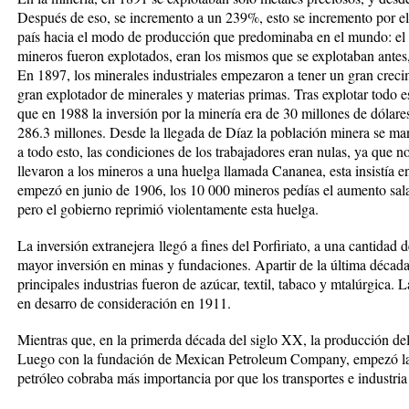
Después de eso, se incremento a un 239%, esto se incremento por el i
país hacia el modo de producción que predominaba en el mundo: el ca
mineros fueron explotados, eran los mismos que se explotaban antes,
En 1897, los minerales industriales empezaron a tener un gran crec
gran explotador de minerales y materias primas. Tras explotar todo es
que en 1988 la inversión por la minería era de 30 millones de dólares,
286.3 millones. Desde la llegada de Díaz la población minera se ma
a todo esto, las condiciones de los trabajadores eran nulas, ya que n
llevaron a los mineros a una huelga llamada
Cananea
, esta insistía 
empezó en junio de 1906, los 10 000 mineros pedías el aumento salar
pero el gobierno reprimió violentamente esta huelga.
La
inversión extranejera
llegó a fines del Porfiriato, a una cantidad
mayor inversión en minas y fundaciones. Apartir de la última década d
principales industrias fueron de azúcar, textil, tabaco y mtalúrgica.
en desarro de consideración en 1911.
Mientras que, en la primerda década del siglo XX, la producción de
Luego con la fundación de
Mexican Petroleum Company
, empezó la
petróleo cobraba más importancia por que los transportes e industria 