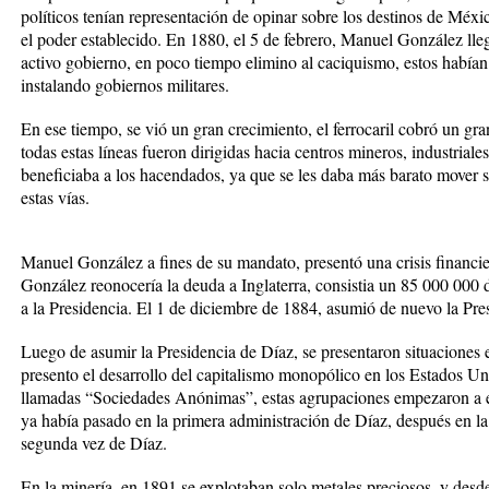
políticos tenían representación de opinar sobre los destinos de Mé
el poder establecido. En 1880, el 5 de febrero, Manuel González lleg
activo gobierno, en poco tiempo elimino al caciquismo, estos habían
instalando gobiernos militares.
En ese tiempo, se vió un gran crecimiento, el
ferrocaril
cobró un gran
todas estas líneas fueron dirigidas hacia centros mineros, industriale
beneficiaba a los hacendados, ya que se les daba más barato mover 
estas vías.
Manuel González a fines de su mandato, presentó una crisis financie
González reonocería la deuda a Inglaterra, consistia un 85 000 000 
a la Presidencia. El 1 de diciembre de 1884, asumió de nuevo la Pre
Luego de asumir la Presidencia de Díaz, se presentaron
situaciones
presento el desarrollo del capitalismo monopólico en los Estados U
llamadas “Sociedades Anónimas”, estas agrupaciones empezaron a ex
ya había pasado en la primera administración de Díaz, después en l
segunda vez de Díaz.
En la minería, en 1891 se explotaban solo metales preciosos, y desde 