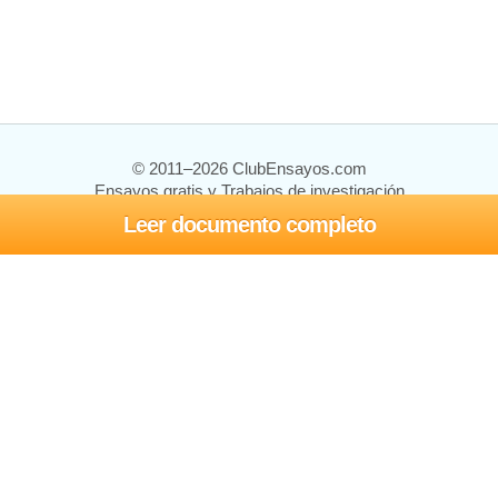
© 2011–2026 ClubEnsayos.com
Ensayos gratis y Trabajos de investigación
Leer documento completo
Ensayos y trabajos
Registrarse
Iniciar sesión
Ayuda
Contáctenos
Mapa del sitio