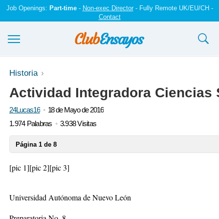
Job Openings:
Part-time
-
Non-exec Director
- Fully Remote UK/EU/CH -
Contact
Ensayos y trabajos
Historia
Actividad Integradora Ciencias 
Registrarse
24Lucas16
18 de Mayo de 2016
Iniciar sesión
1.974 Palabras
3.938 Visitas
Contáctenos
Página 1 de 8
[pic 1]
[pic 2]
[pic 3]
Universidad Autónoma de Nuevo León
Preparatoria No. 8