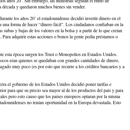
 los años 20’. Sin embargo, las industrias seguían el ritmo de
la década y quedaron muchos bienes sin vender.
urante los años 20’ el estadounidense decidió invertir dinero en el
ra una forma de hacer “dinero fácil”. Los ciudadanos confiaban en la
 subas y bajas de los valores en la bolsa y a partir de lo que creían
Para adquirir estas acciones o bonos la gente pedía préstamos o
ante esta época surgen los Trust o Monopolios en Estados Unidos.
pocos eran quienes se quedaban con grandes cantidades de dinero,
agado muy poco (es por esto que recurre a los créditos bancarios y a
rra el gobierno de los Estados Unidos decidió poner tarifas e
erior para que su precio sea mayor al de los productos del país y para
nales pero esto causo que los países europeos optaran por la misma
stadounidenses no tenían oportunidad en la Europa devastada. Esto