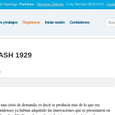
ob Openings:
Part-time
-
Non-exec Director
- Fully Remote UK/EU/CH -
Conta
 y trabajos
Registrarse
Iniciar sesión
Contáctenos
ASH 1929
s
e una crisis de demanda, es decir se producía más de lo que era
idenses ya habían adquirido las innovaciones que se presentaron en