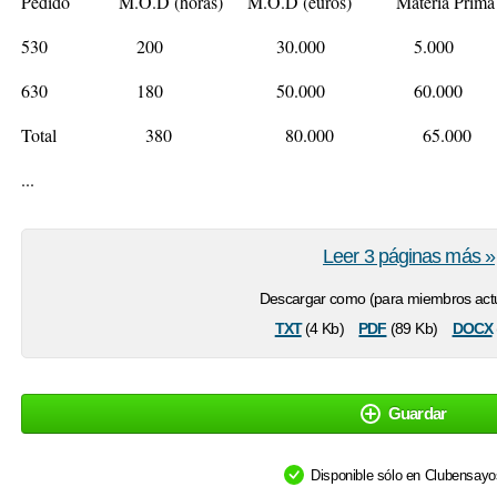
Pedido M.O.D (horas) M.O.D (euros) Materia Pri
530 200 30.000 5.00
630 180 50.000 60.00
Total 380 80.000 65.000
...
Leer 3 páginas más »
Descargar como (para miembros actu
txt
pdf
docx
(4 Kb)
(89 Kb)
Guardar
Disponible sólo en Clubensay