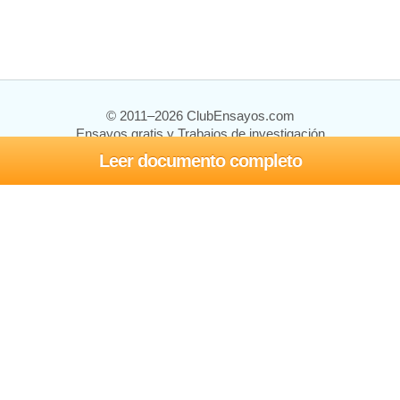
© 2011–2026 ClubEnsayos.com
Ensayos gratis y Trabajos de investigación
Leer documento completo
Ensayos y trabajos
Registrarse
Iniciar sesión
Ayuda
Contáctenos
Mapa del sitio
Política de privacidad