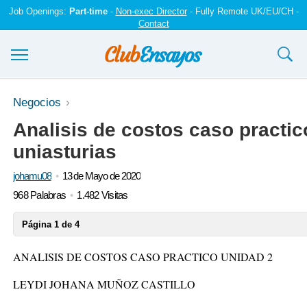
Job Openings:
Part-time
-
Non-exec Director
- Fully Remote UK/EU/CH -
Contact
Ensayos y trabajos
Negocios
Analisis de costos caso practic
Registrarse
uniasturias
Iniciar sesión
johamu08
13 de Mayo de 2020
Contáctenos
968 Palabras
1.482 Visitas
Página 1 de 4
ANALISIS DE COSTOS CASO PRACTICO UNIDAD 2
LEYDI JOHANA MUÑOZ CASTILLO