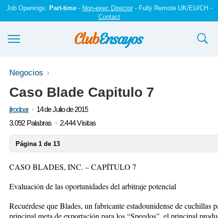
Job Openings:
Part-time
-
Non-exec Director
- Fully Remote UK/EU/CH -
Contact
Ensayos y trabajos
Negocios
Caso Blade Capitulo 7
Registrarse
jlrodpar
14 de Julio de 2015
Iniciar sesión
3.092 Palabras
2.444 Visitas
Contáctenos
Página 1 de 13
CASO BLADES, INC. – CAPÍTULO 7
Evaluación de las oportunidades del arbitraje potencial
Recuérdese que Blades, un fabricante estadounidense de cuchillas pa
principal meta de exportación para los “Speedos”, el principal prod