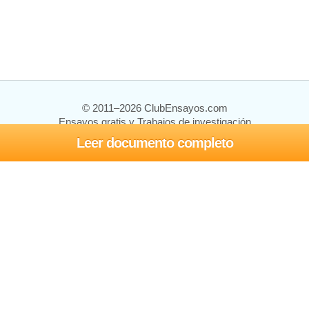
© 2011–2026 ClubEnsayos.com
Ensayos gratis y Trabajos de investigación
Leer documento completo
Ensayos y trabajos
Registrarse
Iniciar sesión
Ayuda
Contáctenos
Mapa del sitio