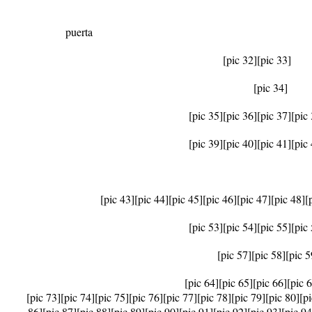
puerta
[pic 32]
[pic 33]
[pic 34]
[pic 35]
[pic 36]
[pic 37]
[pic
[pic 39]
[pic 40]
[pic 41]
[pic
[pic 43]
[pic 44]
[pic 45]
[pic 46]
[pic 47]
[pic 48]
[
[pic 53]
[pic 54]
[pic 55]
[pic
[pic 57]
[pic 58]
[pic 5
[pic 64]
[pic 65]
[pic 66]
[pic 
[pic 73]
[pic 74]
[pic 75]
[pic 76]
[pic 77]
[pic 78]
[pic 79]
[pic 80]
[p
86]
[pic 87]
[pic 88]
[pic 89]
[pic 90]
[pic 91]
[pic 92]
[pic 93]
[pic 94