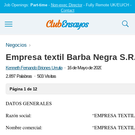
Job Openings:
Part-time
-
Non-exec Director
- Fully Remote UK/EU/CH -
Contact
Ensayos y trabajos
Negocios
Empresa textil Barba Negra S.R
Registrarse
Kenneth Fernando Briones Urrutia
16 de Mayo de 2020
Iniciar sesión
2.897 Palabras
503 Visitas
Contáctenos
Página 1 de 12
DATOS GENERALES
Razón social:
“EMPRESA TEXTIL
Nombre comercial:
“EMPRESA TEXTI