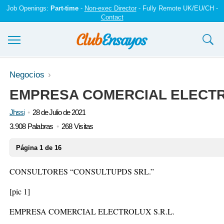
Job Openings:
Part-time
-
Non-exec Director
- Fully Remote UK/EU/CH -
Contact
Ensayos y trabajos
Negocios
EMPRESA COMERCIAL ELECTR
Registrarse
Jhssi
28 de Julio de 2021
Iniciar sesión
3.908 Palabras
268 Visitas
Contáctenos
Página 1 de 16
CONSULTORES “CONSULTUPDS SRL.”
[pic 1]
EMPRESA COMERCIAL ELECTROLUX S.R.L.