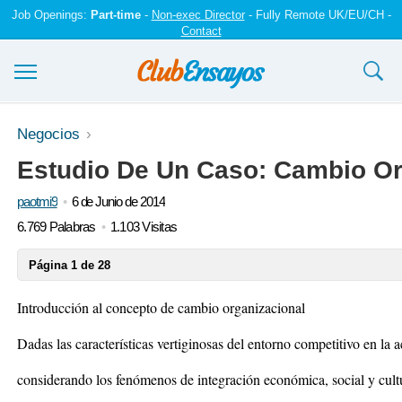
Job Openings:
Part-time
-
Non-exec Director
- Fully Remote UK/EU/CH -
Contact
Ensayos y trabajos
Negocios
Estudio De Un Caso: Cambio Or
Registrarse
paotmi9
6 de Junio de 2014
Iniciar sesión
6.769 Palabras
1.103 Visitas
Contáctenos
Página 1 de 28
Introducción al concepto de cambio organizacional
Dadas las características vertiginosas del entorno competitivo en la a
considerando los fenómenos de integración económica, social y cult