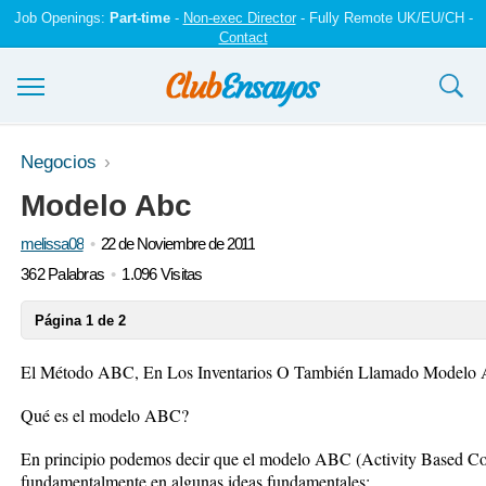
Job Openings:
Part-time
-
Non-exec Director
- Fully Remote UK/EU/CH -
Contact
Ensayos y trabajos
Negocios
Modelo Abc
Registrarse
melissa08
22 de Noviembre de 2011
Iniciar sesión
362 Palabras
1.096 Visitas
Contáctenos
Página 1 de 2
El Método ABC, En Los Inventarios O También Llamado Modelo
Qué es el modelo ABC?
En principio podemos decir que el modelo ABC (Activity Based Cos
fundamentalmente en algunas ideas fundamentales: