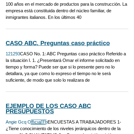
100 años en el mercado de productos para la construcción. La
empresa está constituida dentro del núcleo familiar, de
inmigrantes italianos. En los últimos 40
CASO ABC. Preguntas caso práctico
121293
CASO No. 1: ABC Preguntas caso práctico Referido a
la situación I. 1. ¿Presentará Omar el informe solicitado en
tiempo y forma? Puede ser que si lo presente pero no lo
detallara, ya que como lo expreso el tiempo no le será
suficiente, de modo que solo lo realizara de
EJEMPLO DE LOS CASO ABC
PRESUPUESTOS
Angie Gcq Of̲̲̅̅fı̲̲̅̅c̲̲̅̅ı̲̲̅̅a̲̲̅̅l̲̲̅̅'̲̲̅̅F̲̲̅̅b
ENCUESTAS A TRABAJADORES 1-
¿Tiene conocimiento de los niveles jerárquicos dentro de la