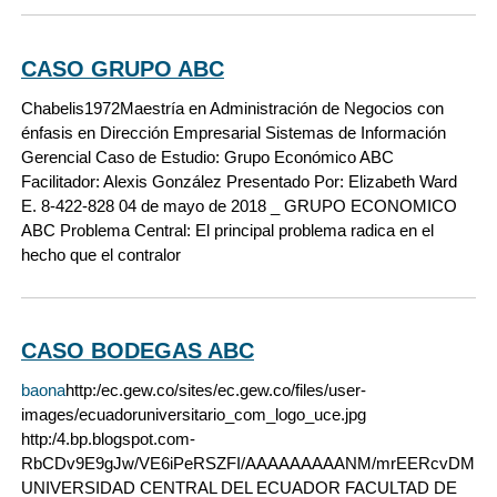
CASO GRUPO ABC
Chabelis1972
Maestría en Administración de Negocios con
énfasis en Dirección Empresarial Sistemas de Información
Gerencial Caso de Estudio: Grupo Económico ABC
Facilitador: Alexis González Presentado Por: Elizabeth Ward
E. 8-422-828 04 de mayo de 2018 _ GRUPO ECONOMICO
ABC Problema Central: El principal problema radica en el
hecho que el contralor
CASO BODEGAS ABC
baona
http:/ec.gew.co/sites/ec.gew.co/files/user-
images/ecuadoruniversitario_com_logo_uce.jpg
http:/4.bp.blogspot.com-
RbCDv9E9gJw/VE6iPeRSZFI/AAAAAAAAANM/mrEERcvDMrM/s16
UNIVERSIDAD CENTRAL DEL ECUADOR FACULTAD DE