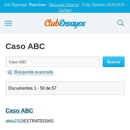
Job Openings:
Part-time
-
Non-exec Director
- Fully Remote UK/EU/CH -
Contact
Ensayos y trabajos
Caso ABC
Registrarse
Buscar
Iniciar sesión
Búsqueda avanzada
Contáctenos
Documentos 1 - 50 de 57
Caso ABC
alelu2310
ESTRATEGIAS