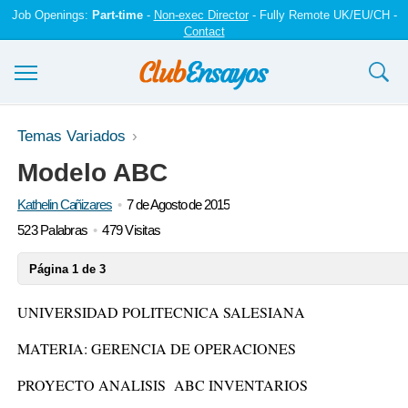
Job Openings:
Part-time
-
Non-exec Director
- Fully Remote UK/EU/CH -
Contact
Ensayos y trabajos
Temas Variados
Modelo ABC
Registrarse
Kathelin Cañizares
7 de Agosto de 2015
Iniciar sesión
523 Palabras
479 Visitas
Contáctenos
Página 1 de 3
UNIVERSIDAD POLITECNICA SALESIANA
MATERIA: GERENCIA DE OPERACIONES
PROYECTO ANALISIS ABC INVENTARIOS