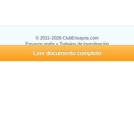
© 2011–2026 ClubEnsayos.com
Ensayos gratis y Trabajos de investigación
Leer documento completo
Ensayos y trabajos
Registrarse
Iniciar sesión
Ayuda
Contáctenos
Mapa del sitio
Política de privacidad