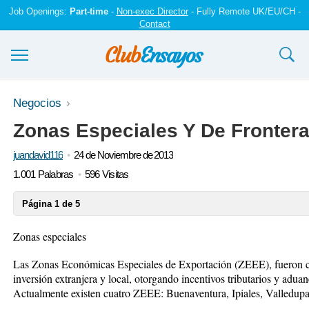
Job Openings:
Part-time
-
Non-exec Director
- Fully Remote UK/EU/CH -
Contact
Ensayos y trabajos
Negocios
Zonas Especiales Y De Fronter
Registrarse
juandavid116
24 de Noviembre de 2013
Iniciar sesión
1.001 Palabras
596 Visitas
Contáctenos
Página 1 de 5
Zonas especiales
Las Zonas Económicas Especiales de Exportación (ZEEE), fueron cre
inversión extranjera y local, otorgando incentivos tributarios y adua
Actualmente existen cuatro ZEEE: Buenaventura, Ipiales, Valledupa