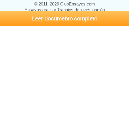
© 2011–2026 ClubEnsayos.com
Ensayos gratis y Trabajos de investigación
Leer documento completo
Ensayos y trabajos
Registrarse
Iniciar sesión
Ayuda
Contáctenos
Mapa del sitio
Política de privacidad
Términos de servicio