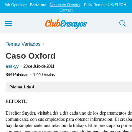
Job Openings:
Part-time
-
Non-exec Director
- Fully Remote UK/EU/CH -
Contact
Ensayos y trabajos
Temas Variados
Caso Oxford
Registrarse
aniskyy
29 de Julio de 2011
Iniciar sesión
894 Palabras
1.440 Visitas
Contáctenos
Página 1 de 4
REPORTE
El señor Snyder, visitaba día a día cada uno de los departamentos de
comunicarse con sus empleados para obtener información. El creaba 
hay de simplemente una relación de trabajo. El se preocupaba por se
confianza para que se comunicaran cuando hubiera alguna problemá