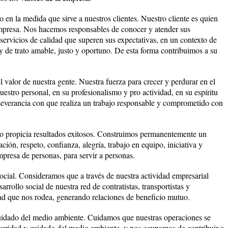
 en la medida que sirve a nuestros clientes. Nuestro cliente es quien
empresa. Nos hacemos responsables de conocer y atender sus
servicios de calidad que superen sus expectativas, en un contexto de
 y de trato amable, justo y oportuno. De esta forma contribuimos a su
l valor de nuestra gente. Nuestra fuerza para crecer y perdurar en el
uestro personal, en su profesionalismo y pro actividad, en su espíritu
rseverancia con que realiza un trabajo responsable y comprometido con
jo propicia resultados exitosos. Construimos permanentemente un
ción, respeto, confianza, alegría, trabajo en equipo, iniciativa y
presa de personas, para servir a personas.
cial. Consideramos que a través de nuestra actividad empresarial
rrollo social de nuestra red de contratistas, transportistas y
ad que nos rodea, generando relaciones de beneficio mutuo.
cuidado del medio ambiente. Cuidamos que nuestras operaciones se
eguridad y cuidado del medio ambiente, y nos ocupamos de contribuir a