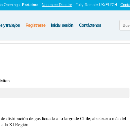
ob Openings:
Part-time
-
Non-exec Director
- Fully Remote UK/EU/CH -
Conta
 y trabajos
Registrarse
Iniciar sesión
Contáctenos
isitas
e distribución de gas licuado a lo largo de Chile; abastece a más del
 a la XI Región.