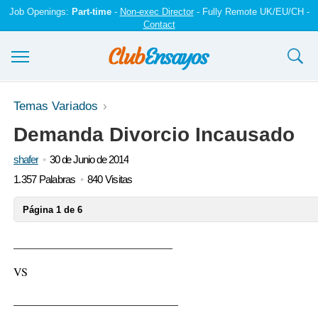
Job Openings:
Part-time
-
Non-exec Director
- Fully Remote UK/EU/CH -
Contact
Ensayos y trabajos
Temas Variados
Demanda Divorcio Incausado
Registrarse
shafer
30 de Junio de 2014
Iniciar sesión
1.357 Palabras
840 Visitas
Contáctenos
Página 1 de 6
____________________________
VS
_____________________________