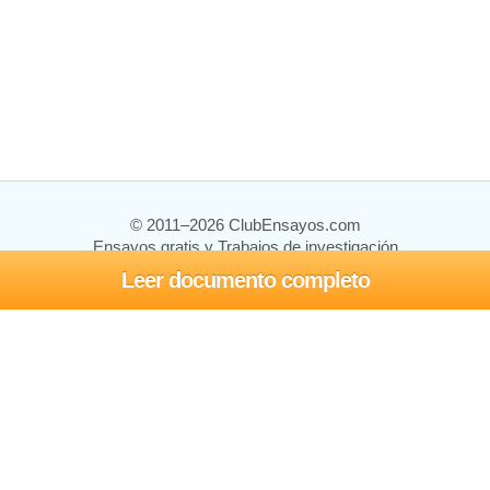
© 2011–2026 ClubEnsayos.com
Ensayos gratis y Trabajos de investigación
Leer documento completo
Ensayos y trabajos
Registrarse
Iniciar sesión
Ayuda
Contáctenos