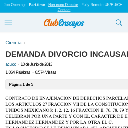
Job Openings:
Part-time
-
Non-exec Director
- Fully Remote UK/EU/CH -
Contact
Ensayos y trabajos
Ciencia
DEMANDA DIVORCIO INCAUS
Registrarse
aculco
10 de Junio de 2013
Iniciar sesión
1.064 Palabras
8.574 Visitas
Contáctenos
Página 1 de 5
CONTRATO DE ENAJENACION DE DERECHOS PARCELA
LOS ARTÍCULOS 27 FRACCION VII DE LA CONSTITUCIÓ
UNIDOS MEXICANOS; 1, 2, 12, 16 FRACCION II, 76, 78, 7
CELEBRAN POR UNA PARTE Y CON EL CARÁCTER DE E
HERNANDEZ HERNANDEZ Y POR LA OTRA EL C. ________
EN LO SUCESIVO SE LE DENOMINARA “EL ADQUIRENTE