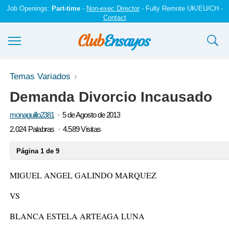
Job Openings:
Part-time
-
Non-exec Director
- Fully Remote UK/EU/CH -
Contact
Ensayos y trabajos
Temas Variados
Demanda Divorcio Incausado
Registrarse
monaguillo2381
5 de Agosto de 2013
Iniciar sesión
2.024 Palabras
4.589 Visitas
Contáctenos
Página 1 de 9
MIGUEL ANGEL GALINDO MARQUEZ
VS
BLANCA ESTELA ARTEAGA LUNA