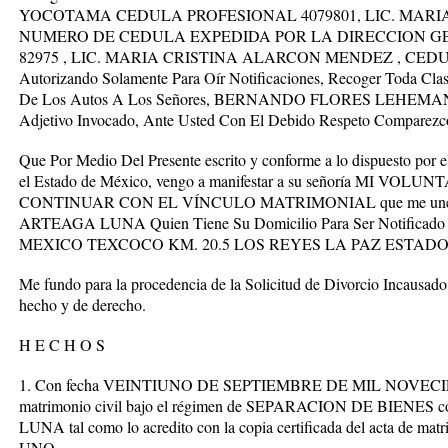
YOCOTAMA CEDULA PROFESIONAL 4079801, LIC. MARI
NUMERO DE CEDULA EXPEDIDA POR LA DIRECCION G
82975 , LIC. MARIA CRISTINA ALARCON MENDEZ , CED
Autorizando Solamente Para Oír Notificaciones, Recoger Toda Cl
De Los Autos A Los Señores, BERNANDO FLORES LEHEMAN, E
Adjetivo Invocado, Ante Usted Con El Debido Respeto Comparezc
Que Por Medio Del Presente escrito y conforme a lo dispuesto por el
el Estado de México, vengo a manifestar a su señoría MI
CONTINUAR CON EL VÍNCULO MATRIMONIAL que me une 
ARTEAGA LUNA Quien Tiene Su Domicilio Para Ser Notifica
MEXICO TEXCOCO KM. 20.5 LOS REYES LA PAZ ESTADO
Me fundo para la procedencia de la Solicitud de Divorcio Incausado 
hecho y de derecho.
H E C H O S
1. Con fecha VEINTIUNO DE SEPTIEMBRE DE MIL NOVECIE
matrimonio civil bajo el régimen de SEPARACION DE BIEN
LUNA tal como lo acredito con la copia certificada del acta de m
UNO.