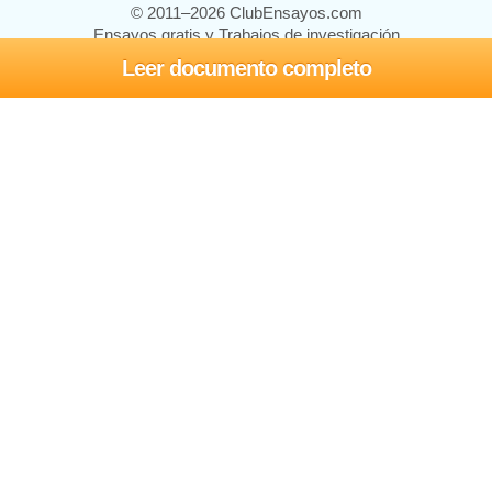
© 2011–2026 ClubEnsayos.com
Ensayos gratis y Trabajos de investigación
Leer documento completo
Ensayos y trabajos
Registrarse
Iniciar sesión
Ayuda
Contáctenos
Mapa del sitio
Política de privacidad
Términos de servicio