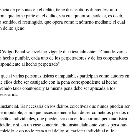
ncia de personas en el delito, tiene dos sentidos diferentes: uno
ona que tome parte en el delito, sea cualquiera su carácter, es decir,
ro sentido, el restringido, que opera como fenómeno mediante el cual
 delito ajeno.
 Código Penal venezolano vigente dice textualmente: ‘‘Cuando varias
n hecho punible, cada uno de los perpetradores y de los cooperadores
espondiente al hecho perpetrado’’.
que si varias personas físicas e imputables participan como autores en
de ellos debe ser castigado con la pena correspondiente al hecho
enido tales coautores; y la misma pena debe ser aplicada a los
ecesarios.
unstancial. Es necesaria en los delitos colectivos que nunca pueden ser
a e imputable, si no que necesariamente han de ser cometidos por dos o
delitos individuales, que pueden ser cometidos por una persona física
cidio; y si, en un caso concreto, circunstancialmente varias personas
icidio, esto no le resta a tal delito su carácter individual ni le