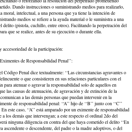
 excitando o reforzando la resolución del perpetrado prometiendo
etido. Dando instrucciones o suministrando medios para realizarlo,
a moral, intelectual, a una persona que ya tiene la intención de
istrando medios se refiere a la ayuda material o le suministra a una
delito (pistola, cuchillo, entre otros). Facilitando la perpetración del
ara que se realice, antes de su ejecución o durante ella.
 accesoriedad de la participación:
 Eximentes de Responsabilidad Penal’’:
el Código Penal dice textualmente: ‘‘Las circunstancias agravantes o
elincuente o que consistieren en sus relaciones particulares con el
án para atenuar o agravar la responsabilidad solo de aquellos en
que las causas de atenuación, de agravación y de extinción de la
 comunican a las demás personas que puedan intervenir en la
imente de responsabilidad penal: ‘‘A’’ hijo de ‘‘B’’ junto con ‘‘C’’
’. En este caso, ‘‘A’’ está amparado por un eximente de responsabilidad
 a los demás que intervengan; a este respecto el ordinal 2do del
verá ninguna diligencia en contra del que haya cometido el delito ‘‘En
ínea ascendente o descendente, del padre o la madre adoptivos, o del