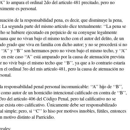
A’’ lo ampara el ordinal 2do del articulo 481 precitado, pero no
eximente es personal.
nuación de la responsabilidad pena, es decir, que disminuye la pena,
 La segunda parte del mismo artículo dice textualmente: ‘‘La pena se
echo se hubiere ejecutado en perjuicio de su conyugue legalmente
na que no vivan bajo el mismo techo con el autor del delito, de un
ndo grado que viva en familia con dicho autor; y no se procederá si no
 ‘‘A’’ y ‘‘B’’ son hermanos pero no viven bajo el mismo techo, y ‘‘A’’
, en este caso ‘‘A’’ está amparado por la causa de atenuación prevista
r no vivir bajo el mismo techo que ‘‘B’’, ya que a lo contrario estaría
 el ordinal 3ro del mis artículo 481, pero la causa de atenuación no
rsonal.
a responsabilidad penal personal incomunicable: ‘‘A’’ hijo de ‘‘B’’,
o como autor de un homicidio intencional calificado en contra de ‘‘B’’,
 3ro del artículo 406 del Código Penal, pero tal calificativo no se
que exista otro calificativo. Únicamente debe ser responsabilizado
 simple; pero, si ‘‘C’’ lo hiso por motivos innobles, fútiles, entonces
un motivo distinto al Parricidio.
reales: