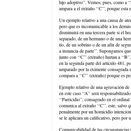
hijo adoptivo’’. Vemos, pues, como a ‘‘
ampara a el extraño ‘‘C’’, porque esta 
Un ejemplo relativo a una causa de ate
pero que es incomunicable a los demás:
disminuirá en una tercera parte si el h
separado, de un hermano o de una herma
tío, de un sobrino o de un afín de segu
a instancia de parte’’. Supongamos que
junto con ‘‘C’’ (extraño) hurtan a ‘‘B’’
en la segunda parte del artículo 481, po
amparado por la eximente consagrada en
compara a ‘‘C’’ (extraño) porque es pe
Ejemplo relativo de una agravación de l
en este caso ‘‘A’’ será responsabilizad
‘‘Parricidio’’, consagrado en el ordinal
comunica al extraño ‘‘C’’. este, salvo 
penalmente por un homicidio intencional
se le aplicara un calificativo, pero por 
Comunicabilidad de las circunstancias 