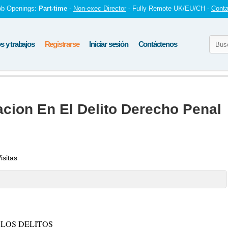
ob Openings:
Part-time
-
Non-exec Director
- Fully Remote UK/EU/CH -
Conta
 y trabajos
Registrarse
Iniciar sesión
Contáctenos
acion En El Delito Derecho Penal
isitas
 LOS DELITOS