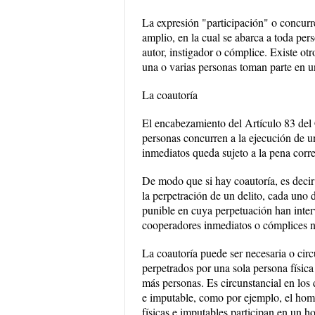
La expresión "participación" o concurre
amplio, en la cual se abarca a toda pers
autor, instigador o cómplice. Existe ot
una o varias personas toman parte en un
La coautoría
El encabezamiento del Artículo 83 del
personas concurren a la ejecución de u
inmediatos queda sujeto a la pena corr
De modo que si hay coautoría, es decir 
la perpetración de un delito, cada uno 
punible en cuya perpetuación han interv
cooperadores inmediatos o cómplices n
La coautoría puede ser necesaria o circ
perpetrados por una sola persona físic
más personas. Es circunstancial en los 
e imputable, como por ejemplo, el homi
físicas e imputables participan en un hom