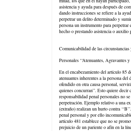
mitad, los que en el hayan participado,
asistencia y ayuda para después de com
dando instrucciones se refiere a la ayud
perpetrar un delito determinado y sumin
persona un instrumento para perpetrar el 
hecho o prestando asistencia o auxilio p
Comunicabilidad de las circunstancias y
Personales ‘‘Atenuantes, Agravantes y
En el encabezamiento del artículo 85 d
atenuantes inherentes a la persona del d
ofendido en otra causa personal, servir
quienes concurran’’. Esto quiere decir 
responsabilidad penal personales no se
perpetración. Ejemplo relativo a una ex
(extraño) realizan un hurto contra ‘‘B’
penal personal y por ello incomunicable
artículo 481 establece que no se promo
prejuicio de un pariente o afín en la l