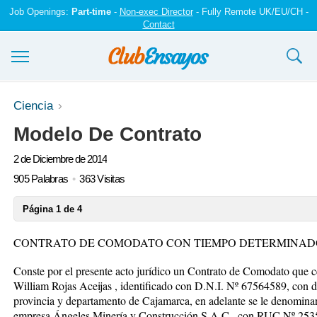
Job Openings:
Part-time
-
Non-exec Director
- Fully Remote UK/EU/CH -
Contact
Ensayos y trabajos
Ciencia
Modelo De Contrato
Registrarse
2 de Diciembre de 2014
Iniciar sesión
905 Palabras
363 Visitas
Contáctenos
Página 1 de 4
CONTRATO DE COMODATO CON TIEMPO DETERMINAD
Conste por el presente acto jurídico un Contrato de Comodato que c
William Rojas Aceijas , identificado con D.N.I. Nº 67564589, con do
provincia y departamento de Cajamarca, en adelante se le denom
empresa Ángeles Minería y Construcción S.A.C., con RUC Nº 2535