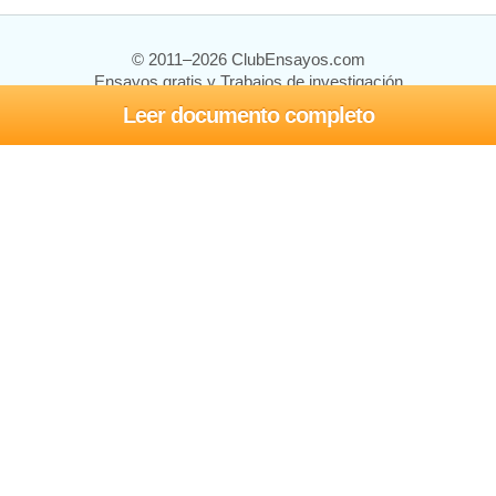
© 2011–2026 ClubEnsayos.com
Ensayos gratis y Trabajos de investigación
Leer documento completo
Ensayos y trabajos
Registrarse
Iniciar sesión
Ayuda
Contáctenos
Mapa del sitio
Política de privacidad
Términos de servicio