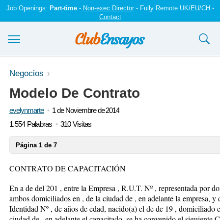
Job Openings:
Part-time
-
Non-exec Director
- Fully Remote UK/EU/CH -
Contact
Ensayos y trabajos
Negocios
Modelo De Contrato
Registrarse
evelynmartel
1 de Noviembre de 2014
Iniciar sesión
1.554 Palabras
310 Visitas
Contáctenos
Página 1 de 7
CONTRATO DE CAPACITACIÓN
En a de del 201 , entre la Empresa , R.U.T. Nº , representada por d
ambos domiciliados en , de la ciudad de , en adelante la empresa, y
Identidad Nº , de años de edad, nacido(a) el de de 19 , domicilia
ciudad de , en adelante el capacitado, se ha convenido el siguiente 